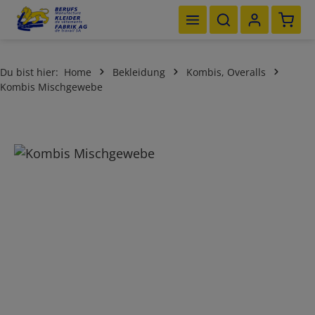
Waren
Zum Hauptinhalt springen
Du bist hier:
Home
Bekleidung
Kombis, Overalls
Kombis Mischgewebe
Bildergalerie überspringen