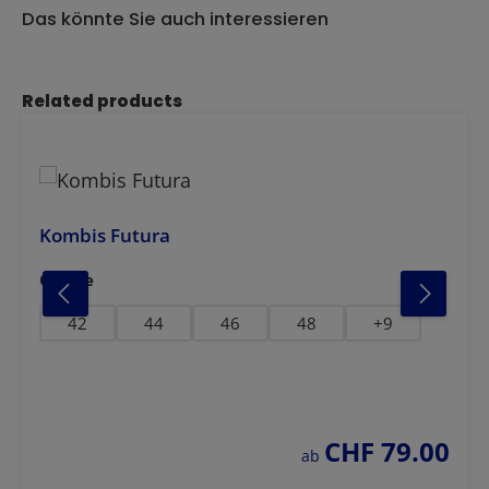
Das könnte Sie auch interessieren
Produktgalerie überspringen
Related products
Kombis Futura
auswählen
Grösse
gelb-dunkelblau
gelb-schwarz
oran
orang
42
44
46
48
+
9
CHF 79.00
regulärer preis:
ab