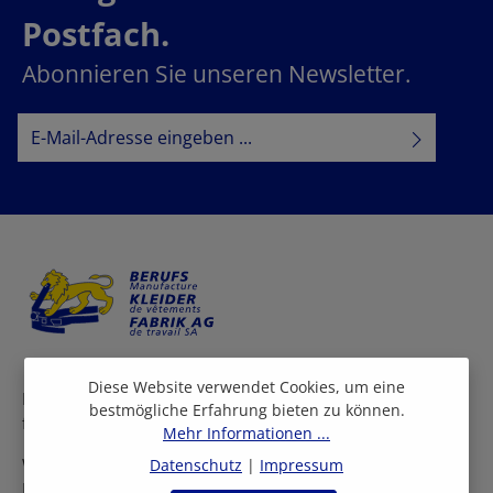
Postfach.
Abonnieren Sie unseren Newsletter.
E-Mail-Adresse*
Datenschutz
Datenschutzbestimmungen
Ich habe die
zur Kenntnis
AGB
genommen und die
gelesen und bin mit ihnen
einverstanden.
Diese Website verwendet Cookies, um eine
Bei uns finden Sie eine grosse Auswahl an Arbeitskleidern
bestmögliche Erfahrung bieten zu können.
für viele Berufe und Branchen.
Mehr Informationen ...
Wir beraten Sie persönlich in allen Fragen rund um die
Datenschutz
|
Impressum
Einkleidung Ihrer Mitarbeiter.