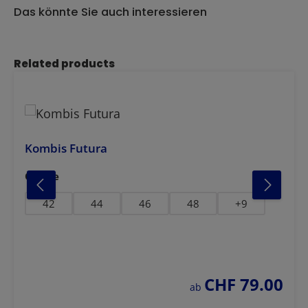
Das könnte Sie auch interessieren
Produktgalerie überspringen
Related products
Kombis Futura
auswählen
Grösse
gelb-dunkelblau
gelb-schwarz
oran
orang
42
44
46
48
+
9
CHF 79.00
regulärer preis:
ab