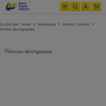
Waren
Zum Hauptinhalt springen
Du bist hier:
Home
Bekleidung
Kombis, Overalls
Kombis Mischgewebe
Bildergalerie überspringen