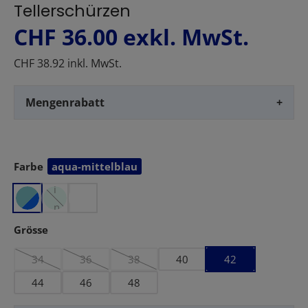
Tellerschürzen
CHF 36.00
exkl. MwSt.
CHF 38.92 inkl. MwSt.
Mengenrabatt
+
Farbe
aqua-mittelblau
auswählen
m
i
n
t
auswählen
Grösse
34
36
38
40
42
(Diese Option ist zurzeit nicht verfügbar.)
(Diese Option ist zurzeit nicht verfügbar.)
(Diese Option ist zurzeit nicht verfügbar.)
44
46
48