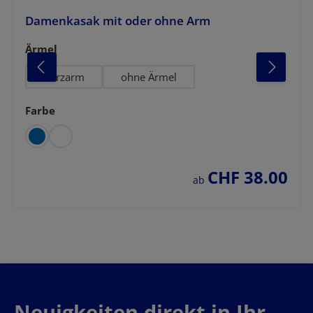
Damenkasak mit oder ohne Arm
auswählen
Ärmel
Kurzarm
ohne Ärmel
Farbe
auswählen
CHF 38.00
regulärer preis:
ab
Neuigkeiten direkt in Ihr