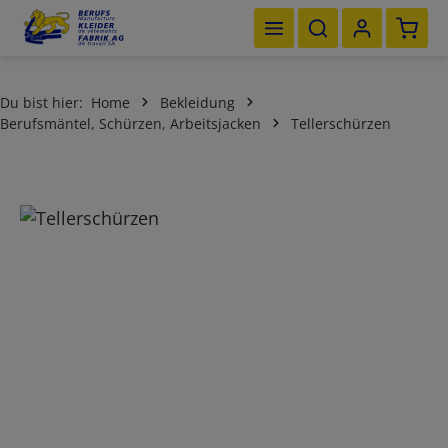
Waren
Zum Hauptinhalt springen
Du bist hier:
Home
Bekleidung
Berufsmäntel, Schürzen, Arbeitsjacken
Tellerschürzen
Bildergalerie überspringen