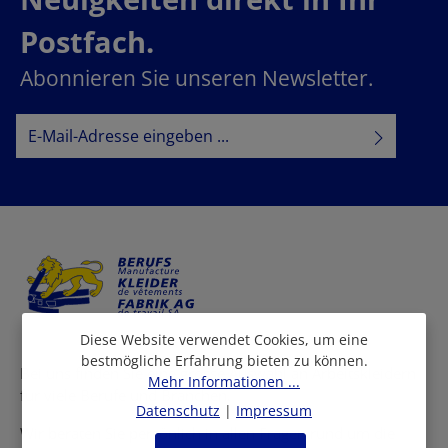
Postfach.
Abonnieren Sie unseren Newsletter.
E-Mail-Adresse*
Datenschutz
Datenschutzbestimmungen
Ich habe die
zur Kenntnis
AGB
genommen und die
gelesen und bin mit ihnen
einverstanden.
Diese Website verwendet Cookies, um eine
bestmögliche Erfahrung bieten zu können.
Bei uns finden Sie eine grosse Auswahl an Arbeitskleidern
Mehr Informationen ...
für viele Berufe und Branchen.
Datenschutz
|
Impressum
Wir beraten Sie persönlich in allen Fragen rund um die