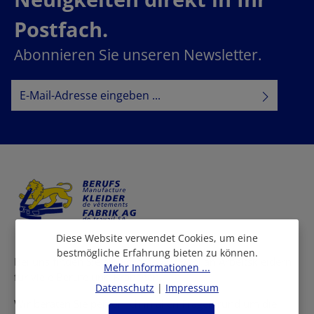
Postfach.
Abonnieren Sie unseren Newsletter.
E-Mail-Adresse*
Datenschutz
Datenschutzbestimmungen
Ich habe die
zur Kenntnis
AGB
genommen und die
gelesen und bin mit ihnen
einverstanden.
Diese Website verwendet Cookies, um eine
bestmögliche Erfahrung bieten zu können.
Bei uns finden Sie eine grosse Auswahl an Arbeitskleidern
Mehr Informationen ...
für viele Berufe und Branchen.
Datenschutz
|
Impressum
Wir beraten Sie persönlich in allen Fragen rund um die