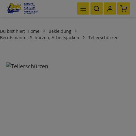
Waren
Zum Hauptinhalt springen
Du bist hier:
Home
Bekleidung
Berufsmäntel, Schürzen, Arbeitsjacken
Tellerschürzen
Bildergalerie überspringen