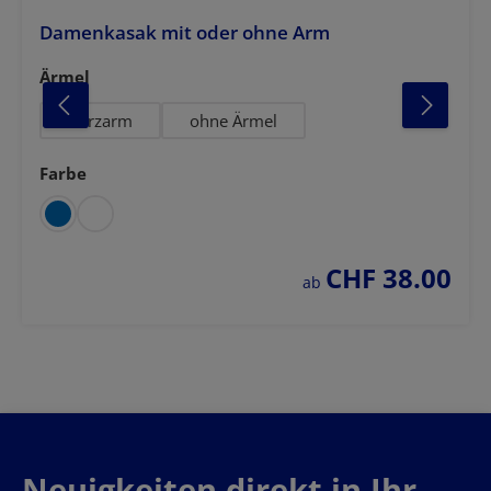
Damenkasak mit oder ohne Arm
auswählen
Ärmel
Kurzarm
ohne Ärmel
Farbe
auswählen
CHF 38.00
regulärer preis:
ab
Neuigkeiten direkt in Ihr