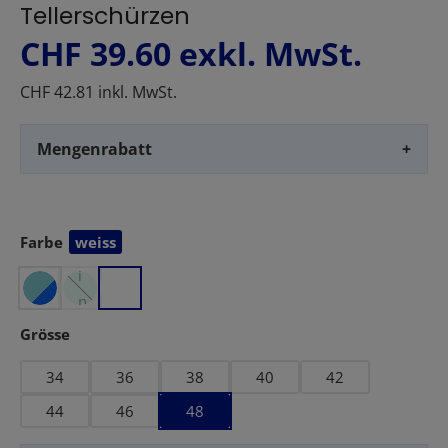
Tellerschürzen
CHF 39.60
exkl. MwSt.
CHF 42.81 inkl. MwSt.
Mengenrabatt
+
Farbe
weiss
auswählen
m
i
n
t
auswählen
Grösse
34
36
38
40
42
44
46
48