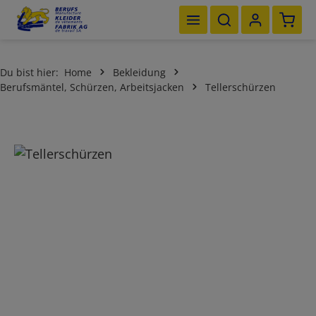
Waren
Zum Hauptinhalt springen
Du bist hier:
Home
Bekleidung
Berufsmäntel, Schürzen, Arbeitsjacken
Tellerschürzen
Bildergalerie überspringen