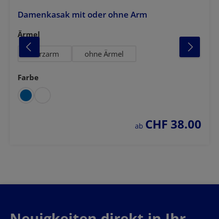
Damenkasak mit oder ohne Arm
auswählen
Ärmel
Kurzarm
ohne Ärmel
Farbe
auswählen
CHF 38.00
regulärer preis:
ab
Neuigkeiten direkt in Ihr