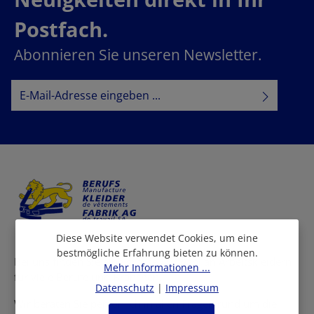
Postfach.
Abonnieren Sie unseren Newsletter.
E-Mail-Adresse*
Datenschutz
Datenschutzbestimmungen
Ich habe die
zur Kenntnis
AGB
genommen und die
gelesen und bin mit ihnen
einverstanden.
Diese Website verwendet Cookies, um eine
bestmögliche Erfahrung bieten zu können.
Bei uns finden Sie eine grosse Auswahl an Arbeitskleidern
Mehr Informationen ...
für viele Berufe und Branchen.
Datenschutz
|
Impressum
Wir beraten Sie persönlich in allen Fragen rund um die