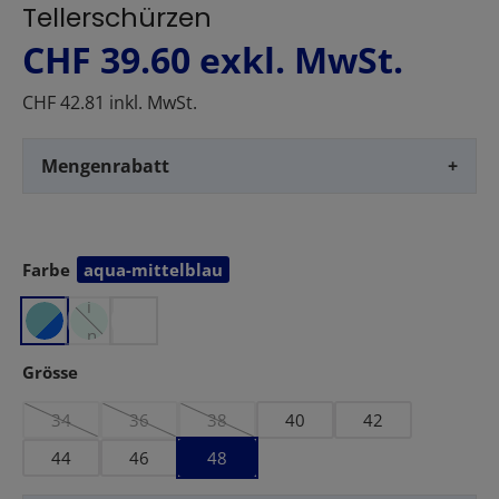
Tellerschürzen
CHF 39.60
exkl. MwSt.
CHF 42.81 inkl. MwSt.
Mengenrabatt
+
Farbe
aqua-mittelblau
auswählen
m
i
n
t
auswählen
Grösse
34
36
38
40
42
(Diese Option ist zurzeit nicht verfügbar.)
(Diese Option ist zurzeit nicht verfügbar.)
(Diese Option ist zurzeit nicht verfügbar.)
44
46
48