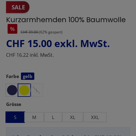
SALE
Kurzarmhemden 100% Baumwolle
%
CHF 39.00
(62% gespart)
CHF 15.00
exkl. MwSt.
CHF 16.22 inkl. MwSt.
w
Farbe
gelb
auswählen
e
i
s
auswählen
Grösse
s
S
M
L
XL
XXL