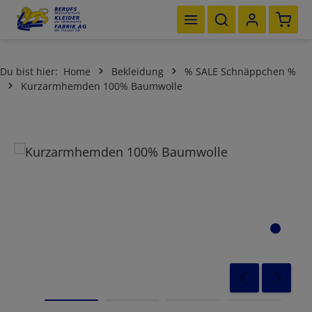
Waren
Zum Hauptinhalt springen
Du bist hier:
Home
Bekleidung
% SALE Schnäppchen %
Kurzarmhemden 100% Baumwolle
Bildergalerie überspringen