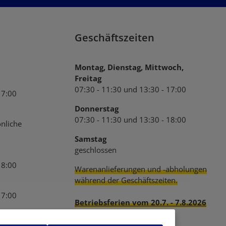
B
gelesen und bin mit ihnen
Geschäftszeiten
Montag, Dienstag, Mittwoch,
Freitag
07:30 - 11:30 und 13:30 - 17:00
17:00
Donnerstag
07:30 - 11:30 und 13:30 - 18:00
nliche
Samstag
geschlossen
18:00
Warenanlieferungen und -abholungen
während der Geschäftszeiten.
17:00
Betriebsferien vom 20.7. - 7.8.2026
den.