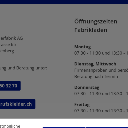
AG
genommen und die
einverstanden.
t
Öffnungszeiten
Fabrikladen
derfabrik AG
trasse 65
Montag
enberg
07:30 - 11:30 und 13:30 - 
Dienstag, Mittwoch
ung und Beratung unter:
Firmenanproben und persö
Beratung nach Termin
50 32 70
Donnerstag
07:30 - 11:30 und 13:30 - 
rufskleider.ch
Freitag
07:30 - 11:30 und 13:30 - 
Bestellte Ware kann nach
stmögliche
Vereinbarung abgeholt wer