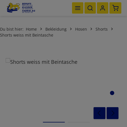
Waren
Zum Hauptinhalt springen
Du bist hier:
Home
Bekleidung
Hosen
Shorts
Shorts weiss mit Beintasche
Bildergalerie überspringen