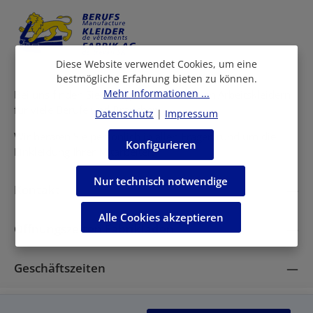
einverstanden.
Diese Website verwendet Cookies, um eine
bestmögliche Erfahrung bieten zu können.
Mehr Informationen ...
Bei uns finden Sie eine grosse Auswahl an Arbeitskleidern
für viele Berufe und Branchen.
Datenschutz
|
Impressum
Wir beraten Sie persönlich in allen Fragen rund um die
Konfigurieren
Einkleidung Ihrer Mitarbeiter.
Nur technisch notwendige
Kontakt
Alle Cookies akzeptieren
Öffnungszeiten Fabrikladen
Geschäftszeiten
Impressum
AGB
Datenschutzerklärung
FAQ