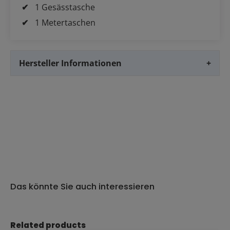
1 Gesässtasche
1 Metertaschen
Hersteller Informationen
+
Das könnte Sie auch interessieren
Produktgalerie überspringen
Related products