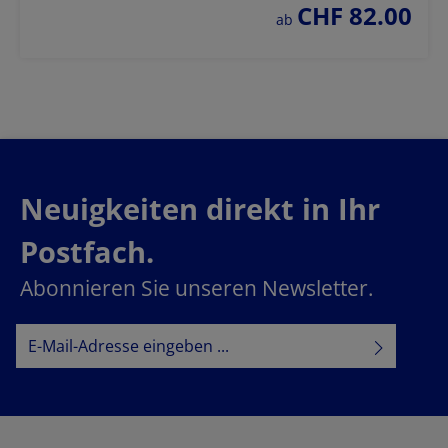
CHF 82.00
regulärer preis:
ab
Neuigkeiten direkt in Ihr
Postfach.
Abonnieren Sie unseren Newsletter.
E-Mail-Adresse*
Datenschutz
Datenschutzbestimmungen
Ich habe die
zur Kenntnis
AGB
genommen und die
gelesen und bin mit ihnen