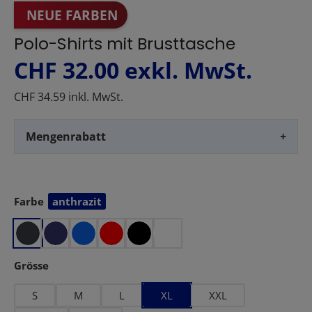
NEUE FARBEN
Polo-Shirts mit Brusttasche
CHF 32.00
exkl. MwSt.
CHF 34.59 inkl. MwSt.
Mengenrabatt
+
Farbe
anthrazit
auswählen
auswählen
Grösse
S
M
L
XL
XXL