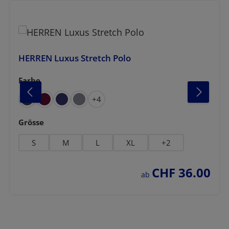
HERREN Luxus Stretch Polo
Farbe
auswählen
lblau
unkelgrün
anthrazit
dunkelblau
gel
gra
+
4
auswählen
Grösse
S
M
L
XL
+
2
CHF 36.00
regulärer preis:
ab