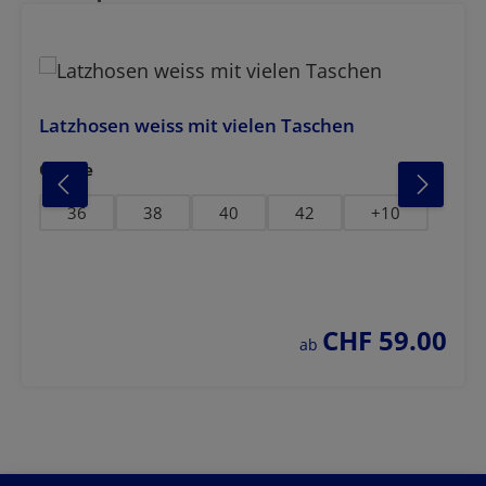
Latzhosen weiss mit vielen Taschen
auswählen
Grösse
dunkelblau
mittelblau
weis
36
38
40
42
+
10
CHF 59.00
regulärer preis:
ab