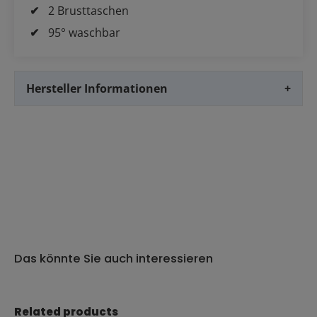
2 Brusttaschen
95° waschbar
Hersteller Informationen
+
Das könnte Sie auch interessieren
Produktgalerie überspringen
Related products