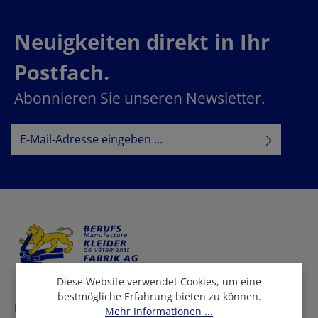
Neuigkeiten direkt in Ihr
Postfach.
Abonnieren Sie unseren Newsletter.
E-Mail-Adresse*
Datenschutz
Datenschutzbestimmungen
Ich habe die
zur Kenntnis
AGB
genommen und die
gelesen und bin mit ihnen
einverstanden.
Diese Website verwendet Cookies, um eine
bestmögliche Erfahrung bieten zu können.
Bei uns finden Sie eine grosse Auswahl an Arbeitskleidern
Mehr Informationen ...