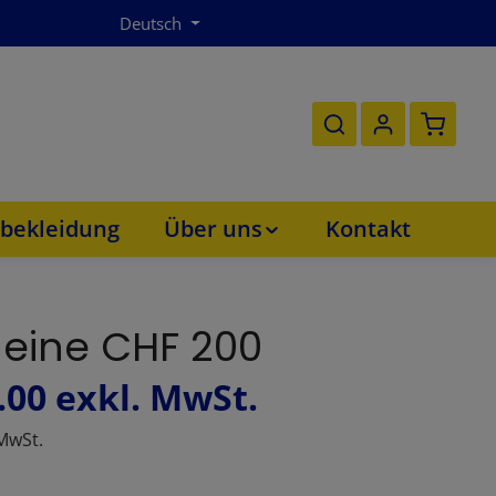
Deutsch
Warenko
bekleidung
Über uns
Kontakt
eine CHF 200
.00
exkl. MwSt.
 MwSt.