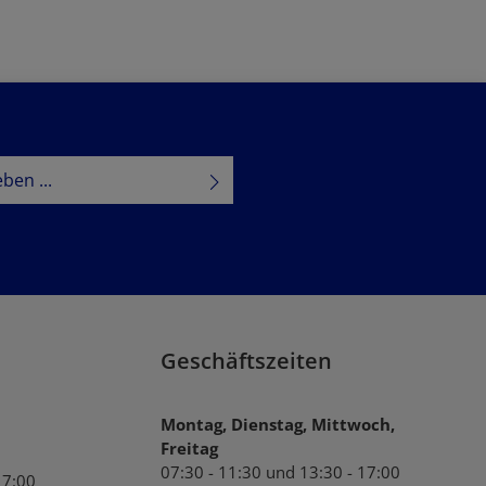
tzbestimmungen
zur Kenntnis
B
gelesen und bin mit ihnen
Geschäftszeiten
Montag, Dienstag, Mittwoch,
Freitag
07:30 - 11:30 und 13:30 - 17:00
17:00