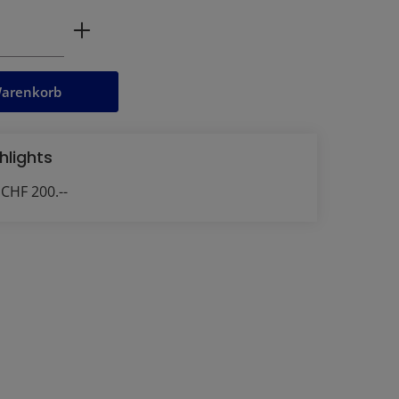
ahl: Gib den gewünschten Wert ein oder
Warenkorb
hlights
CHF 200.--