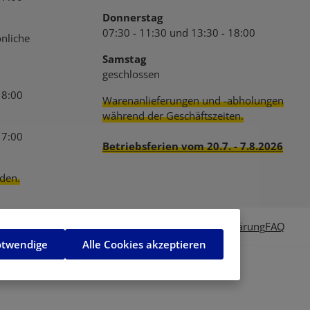
Donnerstag
07:30 - 11:30 und 13:30 - 18:00
nliche
Samstag
geschlossen
18:00
Warenanlieferungen und -abholungen
während der Geschäftszeiten.
17:00
Betriebsferien vom 20.7. - 7.8.2026
den.
Impressum
AGB
Datenschutzerklärung
FAQ
otwendige
Alle Cookies akzeptieren