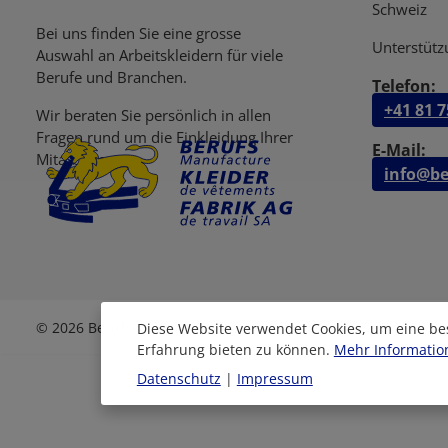
Schweiz
Bei uns finden Sie eine grosse
Unterstütz
Auswahl an Arbeitskleidern für viele
Berufe und Branchen.
Telefon:
+41 81 7
Wir beraten Sie persönlich in allen
Fragen rund um die Einkleidung Ihrer
E-Mail:
Mitarbeiter.
info@be
© 2026 Berufskleiderfabrik AG
Diese Website verwendet Cookies, um eine be
Erfahrung bieten zu können.
Mehr Information
Datenschutz
|
Impressum