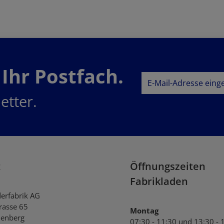
 Ihr Postfach.
E-Mail-Adresse*
etter.
Datenschutz
Datenschu
Ich habe die
AG
genommen und die
einverstanden.
t
Öffnungszeiten
Fabrikladen
derfabrik AG
trasse 65
Montag
enberg
07:30 - 11:30 und 13:30 - 