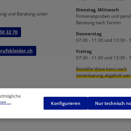
Dienstag, Mittwoch
ung und Beratung unter:
Firmenanproben und persö
Beratung nach Termin
50 32 70
Donnerstag
07:30 - 11:30 und 13:30 - 
rufskleider.ch
Freitag
07:30 - 11:30 und 13:30 - 
Bestellte Ware kann nach
Vereinbarung abgeholt wer
stmögliche
en ...
Konfigurieren
Nur technisch n