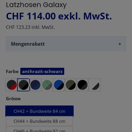
Latzhosen Galaxy
CHF 114.00
exkl. MwSt.
CHF 123.23 inkl. MwSt.
g
Mengenrabatt
+
r
ü
n
Farbe
anthrazit-schwarz
auswählen
-
s
c
h
auswählen
Grösse
w
CH42 = Bundweite 84 cm
a
r
CH44 = Bundweite 88 cm
z
CH46 = Bundweite 92 cm