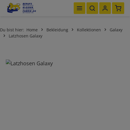
Waren
Zum Hauptinhalt springen
Du bist hier:
Home
Bekleidung
Kollektionen
Galaxy
Latzhosen Galaxy
Bildergalerie überspringen