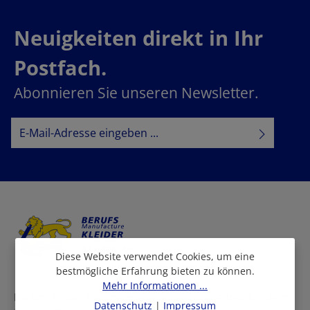
Neuigkeiten direkt in Ihr
Postfach.
Abonnieren Sie unseren Newsletter.
E-Mail-Adresse*
Datenschutz
Datenschutzbestimmungen
Ich habe die
zur Kenntnis
AGB
genommen und die
gelesen und bin mit ihnen
einverstanden.
Diese Website verwendet Cookies, um eine
bestmögliche Erfahrung bieten zu können.
Mehr Informationen ...
Bei uns finden Sie eine grosse Auswahl an Arbeitskleidern
Datenschutz
|
Impressum