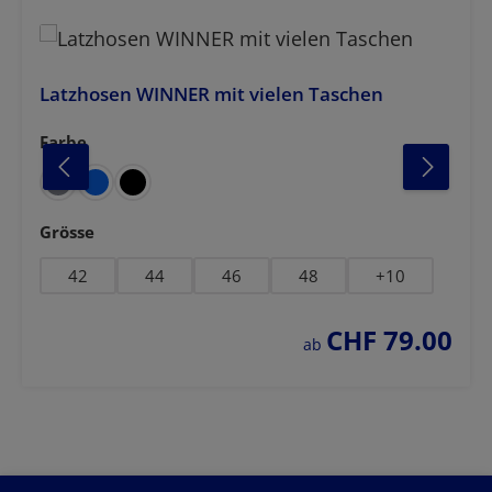
Latzhosen WINNER mit vielen Taschen
Farbe
auswählen
auswählen
Grösse
42
44
46
48
+
10
CHF 79.00
regulärer preis:
ab