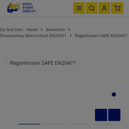
Waren
Zum Hauptinhalt springen
Du bist hier:
Home
Branchen
Strassenbau Warnschutz EN20471
Regenhosen SAFE EN20471
Bildergalerie überspringen