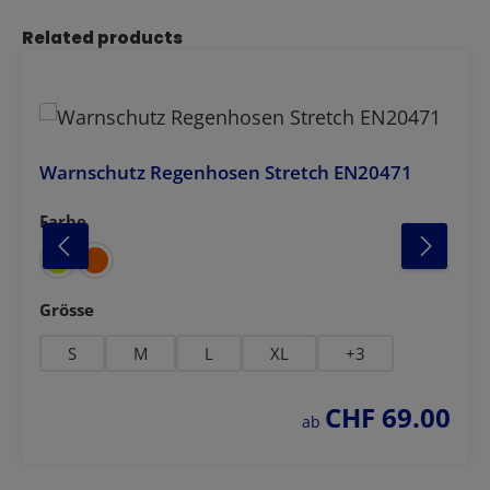
Produktgalerie überspringen
Related products
Warnschutz Regenhosen Stretch EN20471
Farbe
auswählen
auswählen
Grösse
S
M
L
XL
+
3
CHF 69.00
regulärer preis:
ab