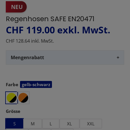
NEU
Regenhosen SAFE EN20471
CHF 119.00
exkl. MwSt.
CHF 128.64 inkl. MwSt.
Mengenrabatt
+
Farbe
gelb-schwarz
auswählen
auswählen
Grösse
S
M
L
XL
XXL