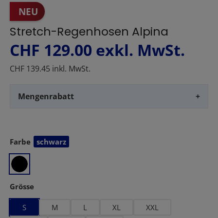
NEU
Stretch-Regenhosen Alpina
CHF 129.00
exkl. MwSt.
CHF 139.45 inkl. MwSt.
Mengenrabatt
+
Farbe
schwarz
auswählen
auswählen
Grösse
S
M
L
XL
XXL