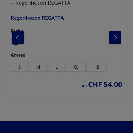
Regenhosen REGATTA
Farbe
auswählen
dunkelblau
olivgrün
auswählen
Grösse
S
M
L
XL
+
2
CHF 54.00
regulärer preis:
ab