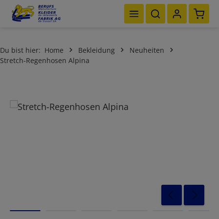
Waren
Zum Hauptinhalt springen
Du bist hier:
Home
Bekleidung
Neuheiten
Stretch-Regenhosen Alpina
Bildergalerie überspringen