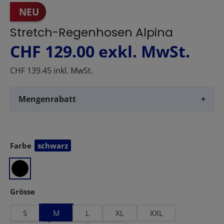
NEU
Stretch-Regenhosen Alpina
CHF 129.00
exkl. MwSt.
CHF 139.45 inkl. MwSt.
Mengenrabatt
+
Farbe
schwarz
auswählen
auswählen
Grösse
S
M
L
XL
XXL