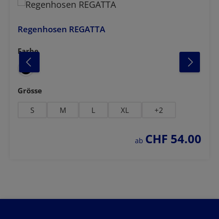
Regenhosen REGATTA
Farbe
auswählen
dunkelblau
olivgrün
auswählen
Grösse
S
M
L
XL
+
2
CHF 54.00
regulärer preis:
ab