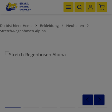
Waren
Zum Hauptinhalt springen
Du bist hier:
Home
Bekleidung
Neuheiten
Stretch-Regenhosen Alpina
Bildergalerie überspringen