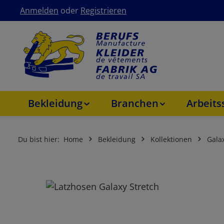
Anmelden
oder
Registrieren
um Hauptinhalt springen
Zur Hauptnavigation springen
Bekleidung
Branchen
Arbeit
Du bist hier:
Home
Bekleidung
Kollektionen
Gala
Bildergalerie überspringen