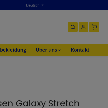
Deutsch
Warenko
bekleidung
Über uns
Kontakt
sen Galaxy Stretch