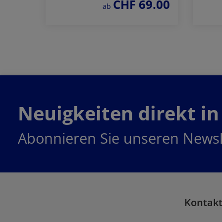
CHF 69.00
regulärer preis:
ab
Jetzt bestellen
Neuigkeiten direkt in
Abonnieren Sie unseren Newsl
Kontak