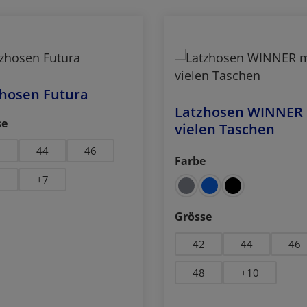
zhosen Futura
Latzhosen WINNER 
auswählen
se
vielen Taschen
2
44
46
Farbe
auswählen
8
+
7
auswählen
Grösse
42
44
46
48
+
10