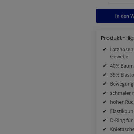
In den 
Produkt-Hig
Latzhosen 
Gewebe
40% Baumwo
35% Elasto
Bewegungs
schmaler m
hoher Rüc
Elastikbun
D-Ring für
Knietasche