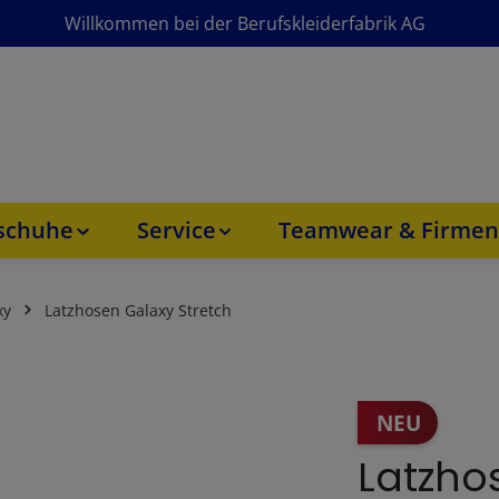
Willkommen bei der Berufskleiderfabrik AG
sschuhe
Service
Teamwear & Firmen
xy
Latzhosen Galaxy Stretch
NEU
Latzho