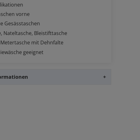
likationen
taschen vorne
kte Gesässtaschen
, Nateltasche, Bleistifttasche
 Metertasche mit Dehnfalte
riewäsche geeignet
formationen
+