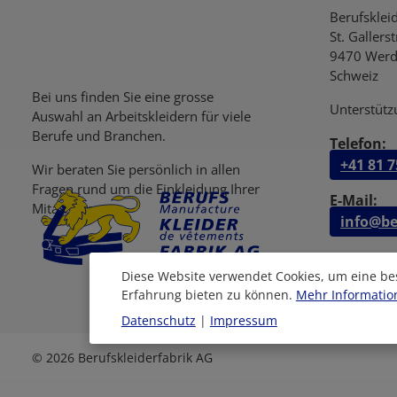
Berufsklei
St. Gallers
9470 Werd
Schweiz
Bei uns finden Sie eine grosse
Unterstütz
Auswahl an Arbeitskleidern für viele
Berufe und Branchen.
Telefon:
+41 81 7
Wir beraten Sie persönlich in allen
Fragen rund um die Einkleidung Ihrer
E-Mail:
Mitarbeiter.
info@be
Diese Website verwendet Cookies, um eine be
Erfahrung bieten zu können.
Mehr Information
Datenschutz
|
Impressum
© 2026 Berufskleiderfabrik AG