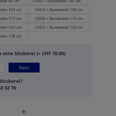
eite 96 cm
CH50 = Bundweite 100 cm
eite 104 cm
CH54 = Bundweite 108 cm
eite 112 cm
CH58 = Bundweite 116 cm
eite 120 cm
CH62 = Bundweite 124 cm
eite 128 cm
 eine Stickerei (+ CHF 10.00)
Nein
Stickerei?
50 32 70
ahl: Gib den gewünschten Wert ein oder