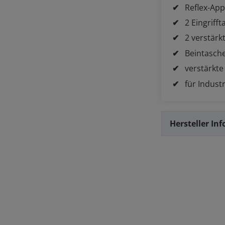
Reflex-App
2 Eingriff
2 verstär
Beintasche
verstärkte
für Indust
Hersteller In