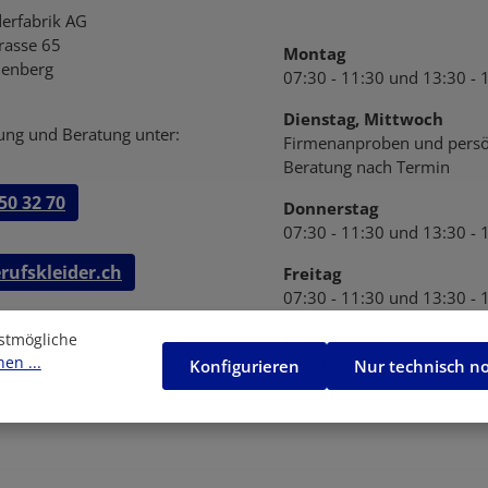
derfabrik AG
trasse 65
Montag
enberg
07:30 - 11:30 und 13:30 - 
Dienstag, Mittwoch
ung und Beratung unter:
Firmenanproben und persö
Beratung nach Termin
50 32 70
Donnerstag
07:30 - 11:30 und 13:30 - 
rufskleider.ch
Freitag
07:30 - 11:30 und 13:30 - 
Bestellte Ware kann nach
stmögliche
en ...
Vereinbarung abgeholt wer
Konfigurieren
Nur technisch n