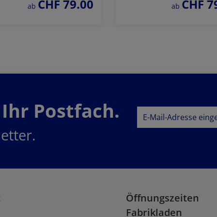
CHF 79.00
CHF 7
regulärer preis:
regulärer prei
ab
ab
Jetzt bestellen
Jetzt bestellen
 Ihr Postfach.
E-Mail-Adresse*
etter.
Datenschutz
Datenschu
Ich habe die
AG
genommen und die
einverstanden.
t
Öffnungszeiten
Fabrikladen