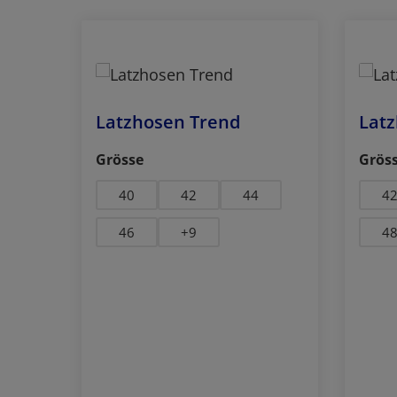
Produktgalerie überspringen
Latzhosen Trend
Lat
auswählen
Grösse
Grös
40
42
44
4
46
+
9
4