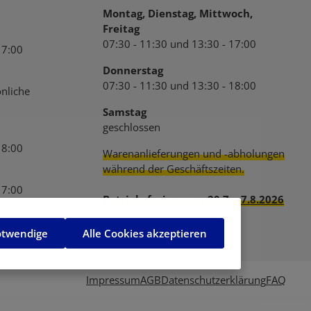
Montag, Dienstag, Mittwoch,
Freitag
07:30 - 11:30 und 13:30 - 17:00
17:00
Donnerstag
07:30 - 11:30 und 13:30 - 18:00
nliche
Samstag
geschlossen
18:00
Warenanlieferungen und -abholungen
während der Geschäftszeiten.
17:00
Betriebsferien vom 20.7. - 7.8.2026
den.
otwendige
Alle Cookies akzeptieren
Impressum
AGB
Datenschutzerklärung
FAQ