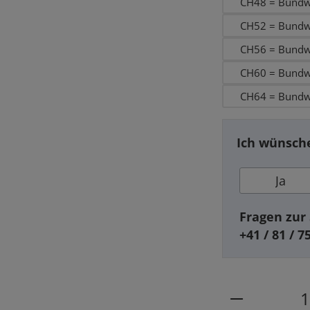
CH48 = Bundw
CH52 = Bundw
CH56 = Bundw
CH60 = Bundw
CH64 = Bundw
Ich wünsche
Ja
Fragen zur 
+41 / 81 / 7
Produkt Anz