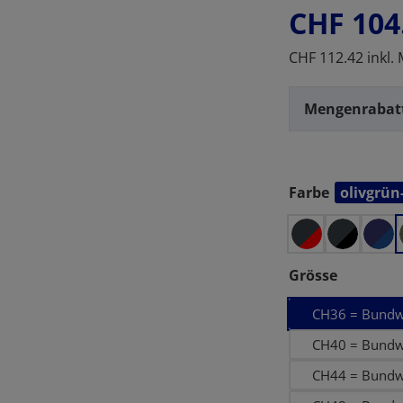
CHF 104
CHF 112.42 inkl.
Mengenrabat
Farbe
olivgrün
auswählen
auswähl
Grösse
CH36 = Bundw
CH40 = Bundw
CH44 = Bundw