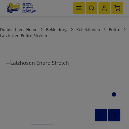
Waren
Zum Hauptinhalt springen
Du bist hier:
Home
Bekleidung
Kollektionen
Entire
Latzhosen Entire Stretch
Bildergalerie überspringen