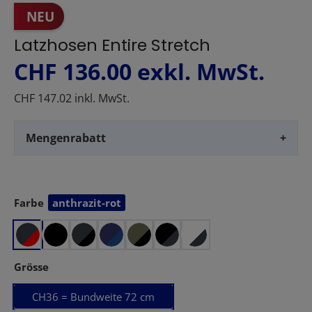
NEU
Latzhosen Entire Stretch
CHF 136.00
exkl. MwSt.
CHF 147.02 inkl. MwSt.
Mengenrabatt
+
Farbe
anthrazit-rot
auswählen
auswählen
Grösse
CH36 = Bundweite 72 cm