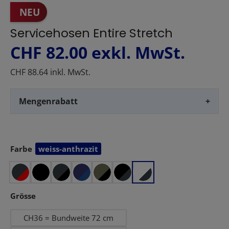
NEU
Servicehosen Entire Stretch
CHF 82.00
exkl. MwSt.
CHF 88.64 inkl. MwSt.
Mengenrabatt
+
Farbe
weiss-anthrazit
auswählen
auswählen
Grösse
CH36 = Bundweite 72 cm