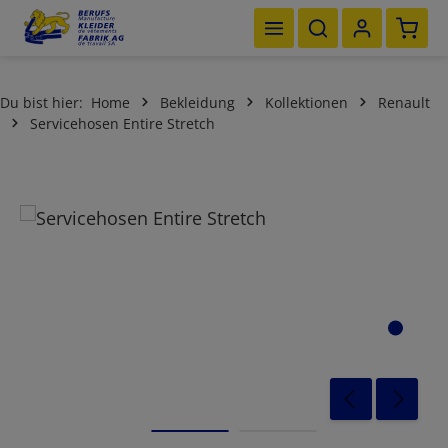
Waren
Zum Hauptinhalt springen
Du bist hier:
Home
Bekleidung
Kollektionen
Renault
Servicehosen Entire Stretch
Bildergalerie überspringen