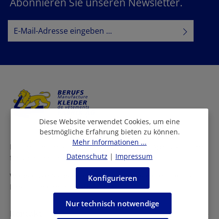
Abonnieren Sie unseren Newsletter.
E-Mail-Adresse*
Datenschutz
Datenschutzbestimmungen
Ich habe die
zur Kenntnis
AGB
genommen und die
gelesen und bin mit ihnen
einverstanden.
Diese Website verwendet Cookies, um eine
bestmögliche Erfahrung bieten zu können.
Mehr Informationen ...
Bei uns finden Sie eine grosse Auswahl an Arbeitskleidern
Datenschutz
|
Impressum
für viele Berufe und Branchen.
Wir beraten Sie persönlich in allen Fragen rund um die
Konfigurieren
Einkleidung Ihrer Mitarbeiter.
Nur technisch notwendige
Kontakt