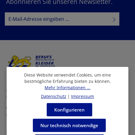
Abonnieren Sie unseren Newsletter.
E-Mail-Adresse*
Datenschutz
Datenschutzbestimmungen
Ich habe die
zur Kenntnis
AGB
genommen und die
gelesen und bin mit ihnen
einverstanden.
Diese Website verwendet Cookies, um eine
bestmögliche Erfahrung bieten zu können.
Mehr Informationen ...
Bei uns finden Sie eine grosse Auswahl an Arbeitskleidern
Datenschutz
|
Impressum
für viele Berufe und Branchen.
Wir beraten Sie persönlich in allen Fragen rund um die
Konfigurieren
Einkleidung Ihrer Mitarbeiter.
Nur technisch notwendige
Kontakt