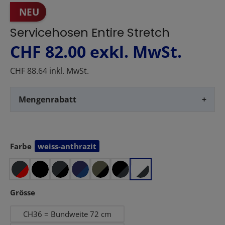
NEU
Servicehosen Entire Stretch
CHF 82.00
exkl. MwSt.
CHF 88.64 inkl. MwSt.
Mengenrabatt
+
Farbe
weiss-anthrazit
auswählen
auswählen
Grösse
CH36 = Bundweite 72 cm