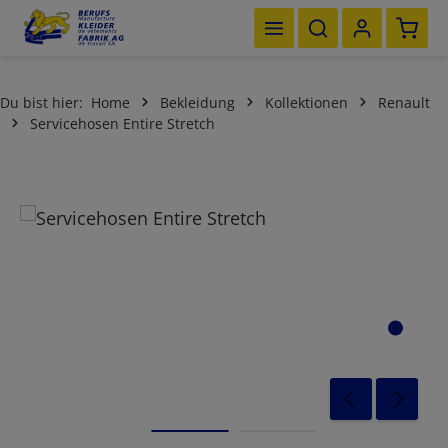
Waren
Zum Hauptinhalt springen
Du bist hier:
Home
Bekleidung
Kollektionen
Renault
Servicehosen Entire Stretch
Bildergalerie überspringen