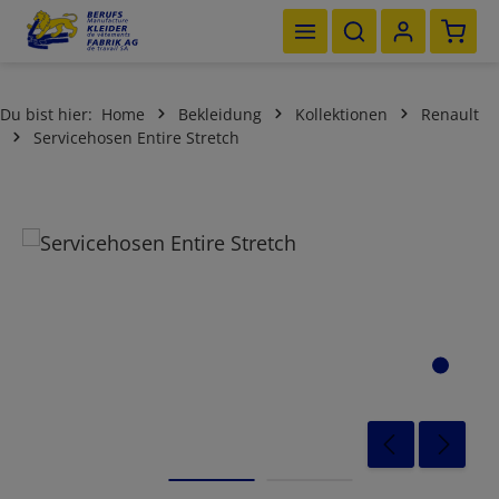
Waren
Zum Hauptinhalt springen
Du bist hier:
Home
Bekleidung
Kollektionen
Renault
Servicehosen Entire Stretch
Bildergalerie überspringen