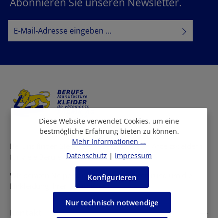
Abonnieren Sie unseren Newsletter.
E-Mail-Adresse*
Datenschutz
Datenschutzbestimmungen
Ich habe die
zur Kenntnis
AGB
genommen und die
gelesen und bin mit ihnen
einverstanden.
Diese Website verwendet Cookies, um eine
bestmögliche Erfahrung bieten zu können.
Mehr Informationen ...
Bei uns finden Sie eine grosse Auswahl an Arbeitskleidern
Datenschutz
|
Impressum
für viele Berufe und Branchen.
Wir beraten Sie persönlich in allen Fragen rund um die
Konfigurieren
Einkleidung Ihrer Mitarbeiter.
Nur technisch notwendige
Kontakt