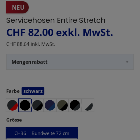
NEU
Servicehosen Entire Stretch
CHF 82.00
exkl. MwSt.
CHF 88.64 inkl. MwSt.
Mengenrabatt
+
Farbe
schwarz
auswählen
auswählen
Grösse
CH36 = Bundweite 72 cm