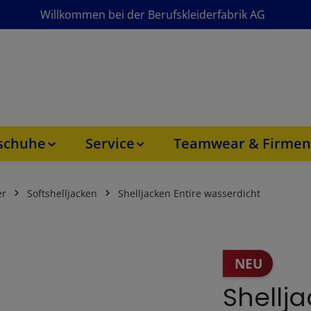
Willkommen bei der Berufskleiderfabrik AG
sschuhe
Service
Teamwear & Firmen
er
Softshelljacken
Shelljacken Entire wasserdicht
NEU
Shellja