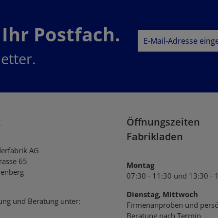
 Ihr Postfach.
E-Mail-Adresse*
etter.
Datenschutz
Datenschu
Ich habe die
AG
genommen und die
einverstanden.
t
Öffnungszeiten
Fabrikladen
derfabrik AG
trasse 65
Montag
enberg
07:30 - 11:30 und 13:30 - 
Dienstag, Mittwoch
ung und Beratung unter:
Firmenanproben und persö
Beratung nach Termin