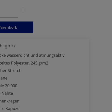
ahl: Gib den gewünschten Wert ein oder
Warenkorb
hlights
acke wasserdicht und atmungsaktiv
eltes Polyester, 245 g/m2
her Stretch
rane
le 20'000
e Nähte
nnenkragen
re Kapuze