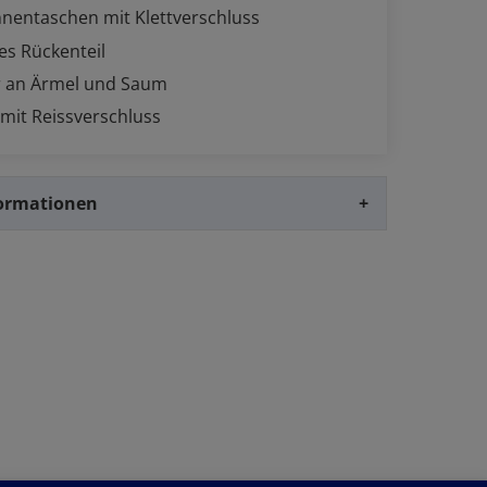
nnentaschen mit Klettverschluss
es Rückenteil
ar an Ärmel und Saum
mit Reissverschluss
formationen
+