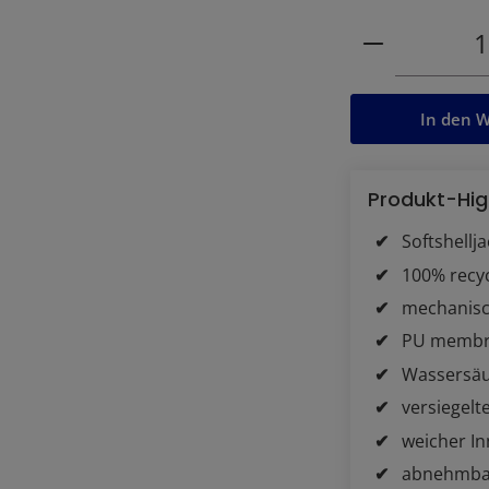
Produkt Anz
In den 
Produkt-Hig
Softshellj
100% recyc
mechanisc
PU memb
Wassersäu
versiegelt
weicher I
abnehmba