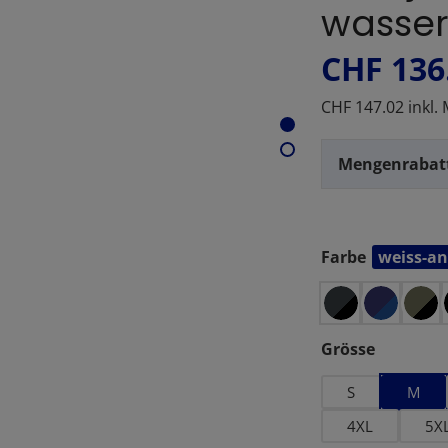
wasser
CHF 136
CHF 147.02 inkl.
Mengenrabat
Farbe
weiss-an
auswählen
auswähl
Grösse
S
M
4XL
5X