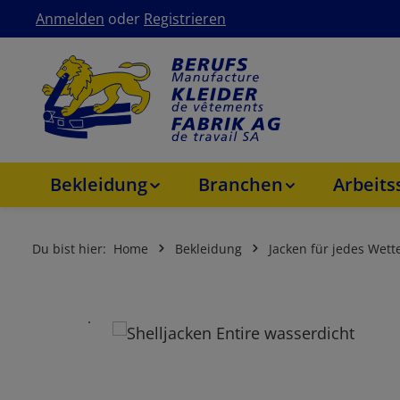
Anmelden
oder
Registrieren
um Hauptinhalt springen
Zur Hauptnavigation springen
Bekleidung
Branchen
Arbeit
Du bist hier:
Home
Bekleidung
Jacken für jedes Wett
Bildergalerie überspringen