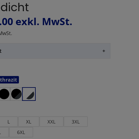
dicht
.00
exkl. MwSt.
 MwSt.
t
+
thrazit
en
L
XL
XXL
3XL
L
6XL