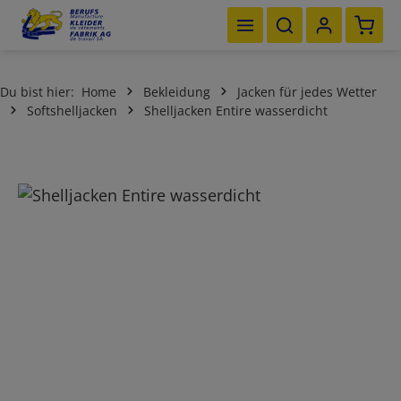
Waren
Zum Hauptinhalt springen
Du bist hier:
Home
Bekleidung
Jacken für jedes Wetter
Softshelljacken
Shelljacken Entire wasserdicht
Bildergalerie überspringen