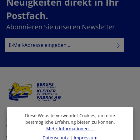
Neuigkeiten direkt in Ihr
Postfach.
Abonnieren Sie unseren Newsletter.
E-Mail-Adresse*
Datenschutz
Datenschutzbestimmungen
Ich habe die
zur Kenntnis
AGB
genommen und die
gelesen und bin mit ihnen
einverstanden.
Diese Website verwendet Cookies, um eine
Bei uns finden Sie eine grosse Auswahl an Arbeitskleidern
bestmögliche Erfahrung bieten zu können.
für viele Berufe und Branchen.
Mehr Informationen ...
Wir beraten Sie persönlich in allen Fragen rund um die
Datenschutz
|
Impressum