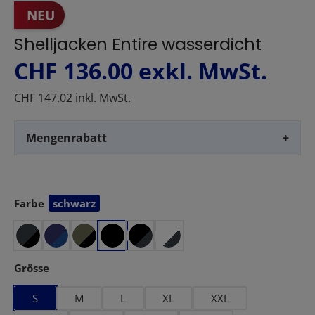
NEU
Shelljacken Entire wasserdicht
CHF 136.00
exkl. MwSt.
CHF 147.02 inkl. MwSt.
Mengenrabatt
+
Farbe
schwarz
auswählen
auswählen
Grösse
S
M
L
XL
XXL