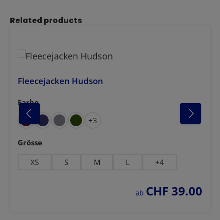
Produktgalerie überspringen
Related products
Fleecejacken Hudson
Farbe
auswählen
anthrazit meliert
hellgrau melie
+
3
auswählen
Grösse
XS
S
M
L
+
4
CHF 39.00
regulärer preis:
ab