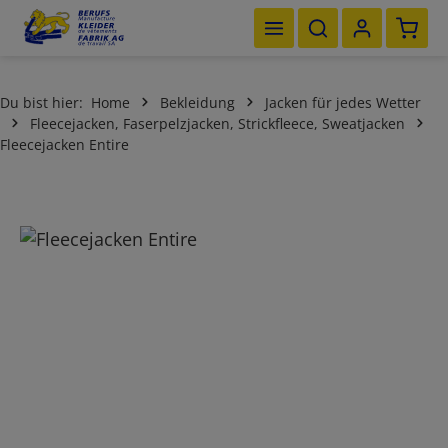
Waren
Zum Hauptinhalt springen
Du bist hier:
Home
Bekleidung
Jacken für jedes Wetter
Fleecejacken, Faserpelzjacken, Strickfleece, Sweatjacken
Fleecejacken Entire
Bildergalerie überspringen