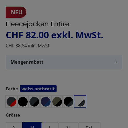
NEU
Fleecejacken Entire
CHF 82.00
exkl. MwSt.
CHF 88.64 inkl. MwSt.
Mengenrabatt
+
Farbe
weiss-anthrazit
auswählen
auswählen
Grösse
S
M
L
XL
XXL