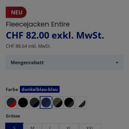
NEU
Fleecejacken Entire
CHF 82.00
exkl. MwSt.
CHF 88.64 inkl. MwSt.
Mengenrabatt
+
Farbe
dunkelblau-blau
auswählen
auswählen
Grösse
S
M
L
XL
XXL