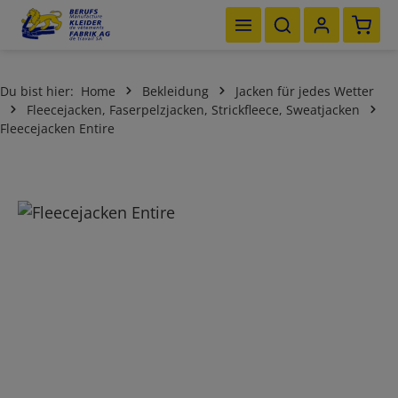
Waren
Zum Hauptinhalt springen
Du bist hier:
Home
Bekleidung
Jacken für jedes Wetter
Fleecejacken, Faserpelzjacken, Strickfleece, Sweatjacken
Fleecejacken Entire
Bildergalerie überspringen