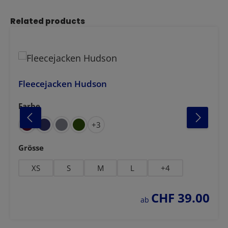
Produktgalerie überspringen
Related products
Fleecejacken Hudson
Farbe
auswählen
anthrazit meliert
hellgrau melie
+
3
auswählen
Grösse
XS
S
M
L
+
4
CHF 39.00
regulärer preis:
ab