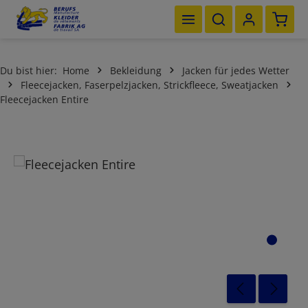
Waren
Zum Hauptinhalt springen
Du bist hier:
Home
Bekleidung
Jacken für jedes Wetter
Fleecejacken, Faserpelzjacken, Strickfleece, Sweatjacken
Fleecejacken Entire
Bildergalerie überspringen