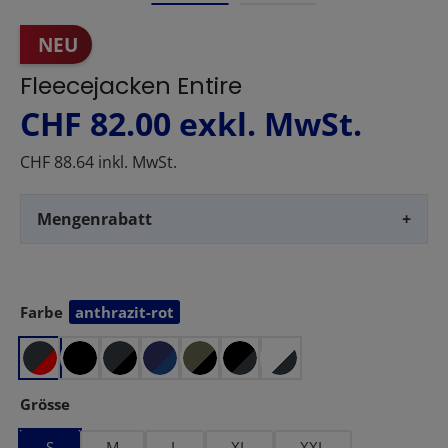
NEU
Fleecejacken Entire
CHF 82.00
exkl. MwSt.
CHF 88.64 inkl. MwSt.
Mengenrabatt
+
Farbe
anthrazit-rot
auswählen
auswählen
Grösse
S
M
L
XL
XXL