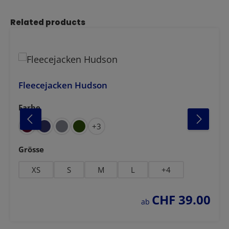
Produktgalerie überspringen
Related products
Fleecejacken Hudson
Farbe
auswählen
anthrazit meliert
hellgrau melie
+
3
auswählen
Grösse
XS
S
M
L
+
4
CHF 39.00
regulärer preis:
ab