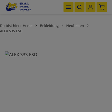
Waren
Zum Hauptinhalt springen
Du bist hier:
Home
Bekleidung
Neuheiten
ALEX S3S ESD
Bildergalerie überspringen