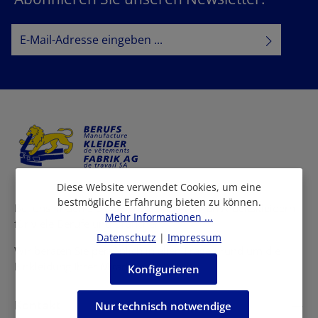
E-Mail-Adresse*
Datenschutz
Datenschutzbestimmungen
Ich habe die
zur Kenntnis
AGB
genommen und die
gelesen und bin mit ihnen
einverstanden.
Diese Website verwendet Cookies, um eine
bestmögliche Erfahrung bieten zu können.
Bei uns finden Sie eine grosse Auswahl an Arbeitskleidern
Mehr Informationen ...
für viele Berufe und Branchen.
Datenschutz
|
Impressum
Wir beraten Sie persönlich in allen Fragen rund um die
Einkleidung Ihrer Mitarbeiter.
Konfigurieren
Kontakt
Nur technisch notwendige