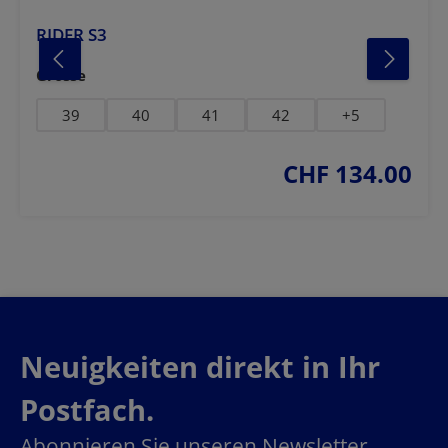
RIDER S3
auswählen
Grösse
39
40
41
42
+
5
CHF 134.00
regulärer preis:
Neuigkeiten direkt in Ihr
Postfach.
Abonnieren Sie unseren Newsletter.