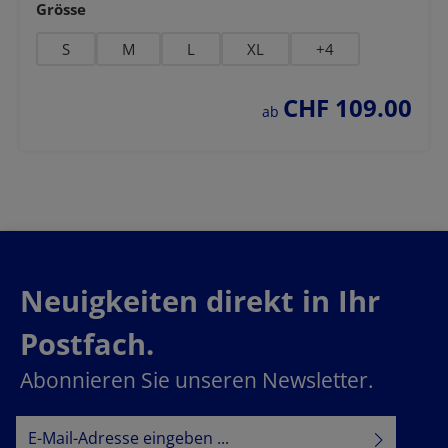
auswählen
Grösse
S
M
L
XL
+
4
CHF 109.00
regulärer preis:
ab
Neuigkeiten direkt in Ihr
Postfach.
Abonnieren Sie unseren Newsletter.
E-Mail-Adresse*