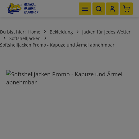
Waren
Zum Hauptinhalt springen
Du bist hier:
Home
Bekleidung
Jacken für jedes Wetter
Softshelljacken
Softshelljacken Promo - Kapuze und Ärmel abnehmbar
Bildergalerie überspringen