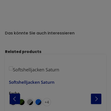
Das könnte Sie auch interessieren
Produktgalerie überspringen
Related products
Softshelljacken Saturn
Farbe
auswählen
blau
grau
rot
elblau
chwarz
chwarz-grau
+
4