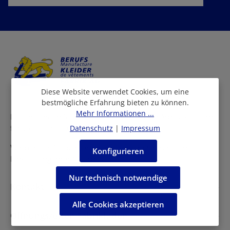
Datenschutz
Datenschutzbestimmungen
Ich habe die
zur Kenntnis
AGB
genommen und die
gelesen und bin mit ihnen
einverstanden.
Diese Website verwendet Cookies, um eine
bestmögliche Erfahrung bieten zu können.
Mehr Informationen ...
Bei uns finden Sie eine grosse Auswahl an Arbeitskleidern
für viele Berufe und Branchen.
Datenschutz
|
Impressum
Wir beraten Sie persönlich in allen Fragen rund um die
Konfigurieren
Einkleidung Ihrer Mitarbeiter.
Nur technisch notwendige
Kontakt
Alle Cookies akzeptieren
Öffnungszeiten Fabrikladen