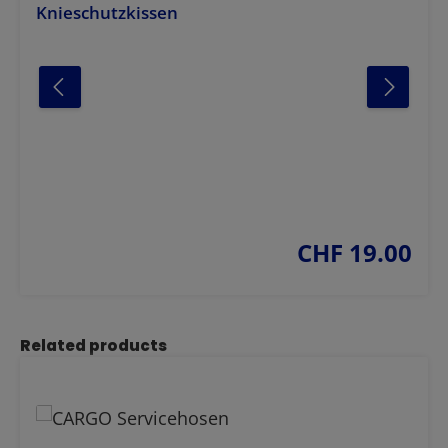
Knieschutzkissen
CHF 19.00
regulärer preis:
Produktgalerie überspringen
Related products