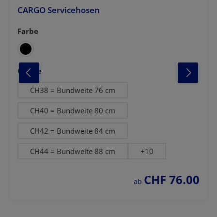
CARGO Servicehosen
Farbe
auswählen
azit
anthrazit-schwarz
weiss-marine
auswählen
Grösse
CH38 = Bundweite 76 cm
CH40 = Bundweite 80 cm
CH42 = Bundweite 84 cm
CH44 = Bundweite 88 cm
+
10
CHF 76.00
regulärer preis:
ab