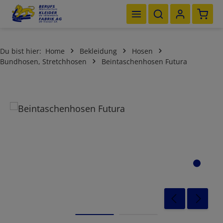
Waren
Zum Hauptinhalt springen
Du bist hier:
Home
Bekleidung
Hosen
Bundhosen, Stretchhosen
Beintaschenhosen Futura
Bildergalerie überspringen