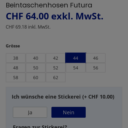
Beintaschenhosen Futura
CHF 64.00
exkl. MwSt.
CHF 69.18 inkl. MwSt.
auswählen
Grösse
38
40
42
44
46
48
50
52
54
56
58
60
62
Ich wünsche eine Stickerei (+ CHF 10.00)
Ja
Nein
Fragen zur Stickerei?