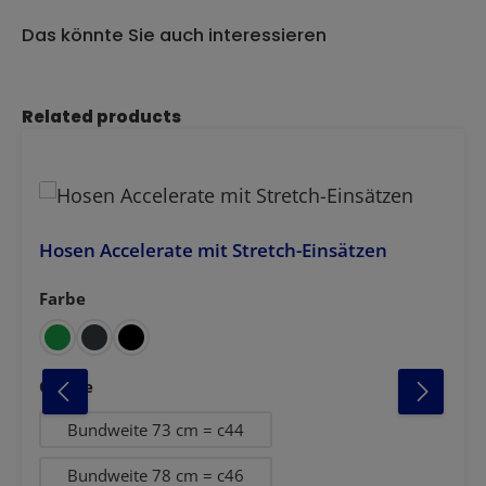
Das könnte Sie auch interessieren
Produktgalerie überspringen
Related products
Hosen Accelerate mit Stretch-Einsätzen
Farbe
auswählen
warz
lau-blau
vgrün-schwarz
schwarz
auswählen
Grösse
Bundweite 73 cm = c44
Bundweite 78 cm = c46