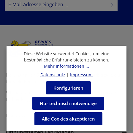
E-Mail-Adresse*
Datenschutz
Datenschutzbestimmungen
Ich habe die
zur Kenntnis
AGB
genommen und die
gelesen und bin mit ihnen
einverstanden.
Diese Website verwendet Cookies, um eine
bestmögliche Erfahrung bieten zu können.
Mehr Informationen ...
Datenschutz
|
Impressum
Bei uns finden Sie eine grosse Auswahl an Arbeitskleidern
für viele Berufe und Branchen.
Konfigurieren
Wir beraten Sie persönlich in allen Fragen rund um die
Einkleidung Ihrer Mitarbeiter.
Nur technisch notwendige
Kontakt
Alle Cookies akzeptieren
Öffnungszeiten Fabrikladen