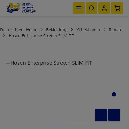
Waren
Zum Hauptinhalt springen
Du bist hier:
Home
Bekleidung
Kollektionen
Renault
Hosen Enterprise Stretch SLIM FIT
Bildergalerie überspringen