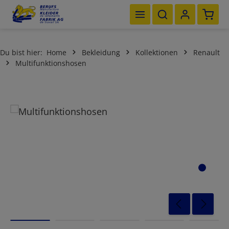
Waren
Zum Hauptinhalt springen
Du bist hier:
Home
Bekleidung
Kollektionen
Renault
Multifunktionshosen
Bildergalerie überspringen