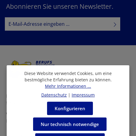
Abonnieren Sie unseren Newsletter.
E-Mail-Adresse*
Datenschutz
Datenschutzbestimmungen
Ich habe die
zur Kenntnis
AGB
genommen und die
gelesen und bin mit ihnen
einverstanden.
Diese Website verwendet Cookies, um eine
bestmögliche Erfahrung bieten zu können.
Mehr Informationen ...
Datenschutz
|
Impressum
Bei uns finden Sie eine grosse Auswahl an Arbeitskleidern
für viele Berufe und Branchen.
Konfigurieren
Wir beraten Sie persönlich in allen Fragen rund um die
Einkleidung Ihrer Mitarbeiter.
Nur technisch notwendige