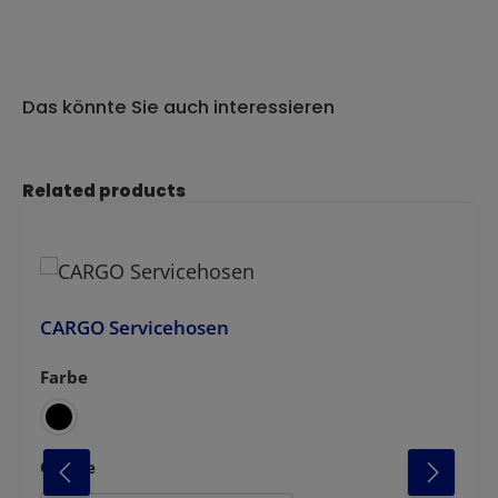
Das könnte Sie auch interessieren
Produktgalerie überspringen
Related products
CARGO Servicehosen
Farbe
auswählen
azit
anthrazit-schwarz
weiss-marine
auswählen
Grösse