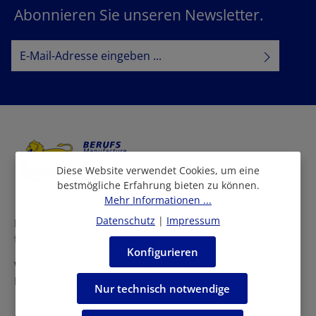
Abonnieren Sie unseren Newsletter.
E-Mail-Adresse*
Datenschutz
Datenschutzbestimmungen
Ich habe die
zur Kenntnis
AGB
genommen und die
gelesen und bin mit ihnen
einverstanden.
Diese Website verwendet Cookies, um eine
bestmögliche Erfahrung bieten zu können.
Mehr Informationen ...
Datenschutz
|
Impressum
Bei uns finden Sie eine grosse Auswahl an Arbeitskleidern
für viele Berufe und Branchen.
Konfigurieren
Wir beraten Sie persönlich in allen Fragen rund um die
Einkleidung Ihrer Mitarbeiter.
Nur technisch notwendige