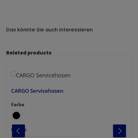
Das könnte Sie auch interessieren
Produktgalerie überspringen
Related products
CARGO Servicehosen
Farbe
auswählen
azit
anthrazit-schwarz
weiss-marine
auswählen
Grösse