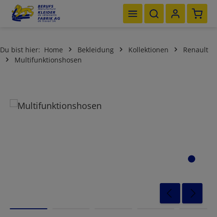
Waren
Zum Hauptinhalt springen
Du bist hier:
Home
Bekleidung
Kollektionen
Renault
Multifunktionshosen
Bildergalerie überspringen