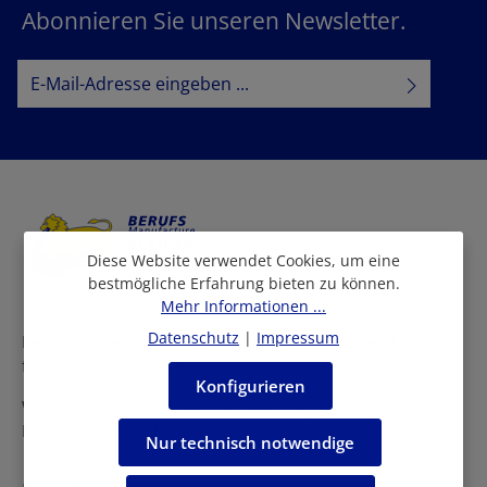
Abonnieren Sie unseren Newsletter.
E-Mail-Adresse*
Datenschutz
Datenschutzbestimmungen
Ich habe die
zur Kenntnis
AGB
genommen und die
gelesen und bin mit ihnen
einverstanden.
Diese Website verwendet Cookies, um eine
bestmögliche Erfahrung bieten zu können.
Mehr Informationen ...
Datenschutz
|
Impressum
Bei uns finden Sie eine grosse Auswahl an Arbeitskleidern
für viele Berufe und Branchen.
Konfigurieren
Wir beraten Sie persönlich in allen Fragen rund um die
Einkleidung Ihrer Mitarbeiter.
Nur technisch notwendige