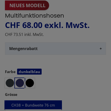
NEUES MODELL
Multifunktionshosen
CHF 68.00
exkl. MwSt.
CHF 73.51 inkl. MwSt.
Mengenrabatt
+
Farbe
dunkelblau
auswählen
auswählen
Grösse
CH38 = Bundweite 76 cm