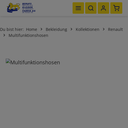
Waren
Zum Hauptinhalt springen
Du bist hier:
Home
Bekleidung
Kollektionen
Renault
Multifunktionshosen
Bildergalerie überspringen