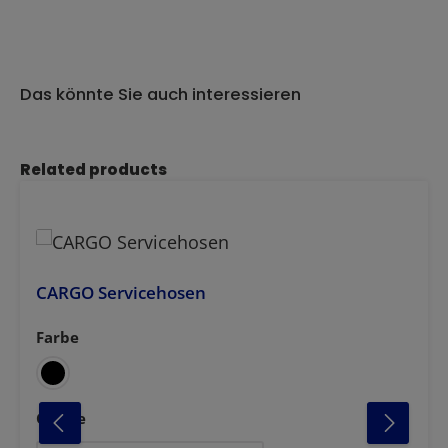
Das könnte Sie auch interessieren
Produktgalerie überspringen
Related products
CARGO Servicehosen
Farbe
auswählen
azit
anthrazit-schwarz
weiss-marine
auswählen
Grösse