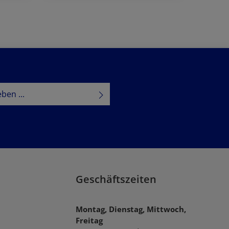
Jetzt bestellen
tzbestimmungen
zur Kenntnis
B
gelesen und bin mit ihnen
Geschäftszeiten
Montag, Dienstag, Mittwoch,
Freitag