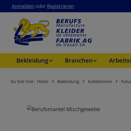
Anmelden
oder
Registrieren
um Hauptinhalt springen
Zur Hauptnavigation springen
Bekleidung
Branchen
Arbeit
Du bist hier:
Home
Bekleidung
Kollektionen
Futu
Bildergalerie überspringen