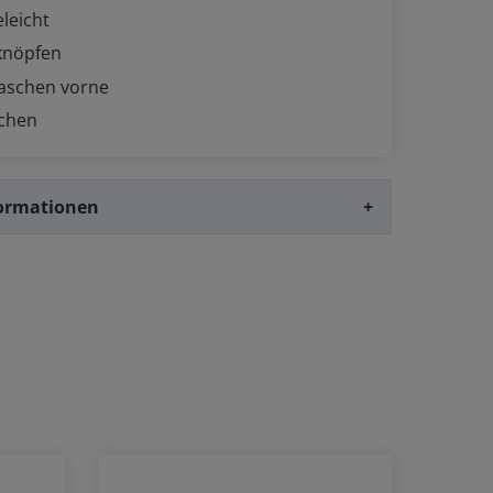
eleicht
knöpfen
Taschen vorne
schen
formationen
+