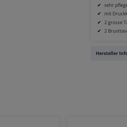
sehr pfleg
mit Druck
2 grosse 
2 Brustta
Hersteller In