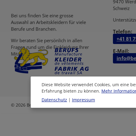
9470 Werd
Schweiz
Bei uns finden Sie eine grosse
Unterstütz
Auswahl an Arbeitskleidern für viele
Berufe und Branchen.
Telefon:
+41 81 7
Wir beraten Sie persönlich in allen
Fragen rund um die Einkleidung Ihrer
E-Mail:
Mitarbeiter.
info@be
Diese Website verwendet Cookies, um eine be
Erfahrung bieten zu können.
Mehr Information
Datenschutz
|
Impressum
© 2026 Berufskleiderfabrik AG