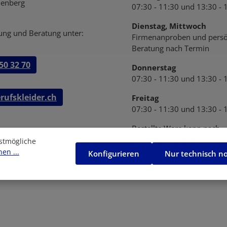
enberg
07:30 - 11:30 und 13:30 - 
Dienstag, Mittwoch
ung und Beratung unter:
Firmenanproben und persö
Beratung nach Termin
50 32 70
Donnerstag
07:30 - 11:30 und 13:30 - 
rufskleider.ch
Freitag
07:30 - 11:30 und 13:30 - 
Bestellte Ware kann nach
Vereinbarung abgeholt wer
stmögliche
en ...
Konfigurieren
Nur technisch n