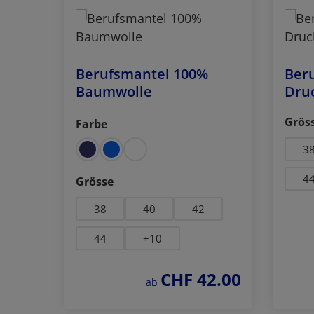
Berufsmantel 100%
Beru
Baumwolle
Dru
Grös
Farbe
auswählen
nkelblau
dunkelgrün
schwarz
3
auswählen
4
Grösse
38
40
42
44
+
10
CHF 42.00
regulärer preis:
ab