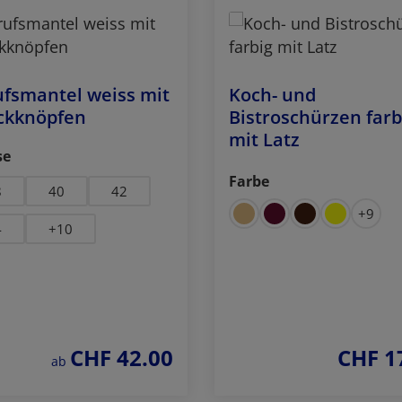
fsmantel weiss mit
Koch- und
ckknöpfen
Bistroschürzen farb
mit Latz
auswählen
se
Farbe
auswählen
8
40
42
+
9
4
+
10
CHF 42.00
CHF 1
regulärer preis:
regulärer p
ab