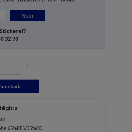
Nein
Stickerei?
50 32 70
ahl: Gib den gewünschten Wert ein oder
Warenkorb
hlights
tel
ebe 65%PES/35%CO