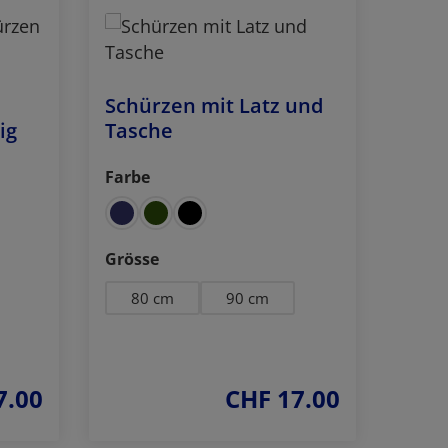
Schürzen mit Latz und
ig
Tasche
Farbe
auswählen
auswählen
Grösse
80 cm
90 cm
7.00
CHF 17.00
reis:
regulärer preis: