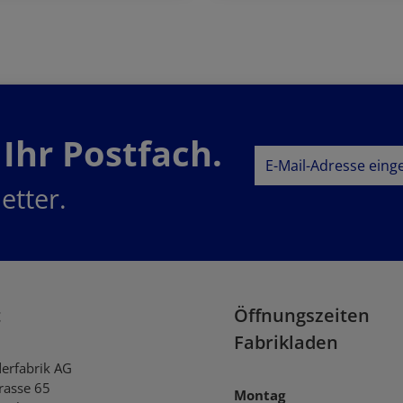
Jetzt bestellen
Jetzt bestellen
 Ihr Postfach.
E-Mail-Adresse*
etter.
Datenschutz
Datenschu
Ich habe die
AG
genommen und die
einverstanden.
t
Öffnungszeiten
Fabrikladen
derfabrik AG
trasse 65
Montag