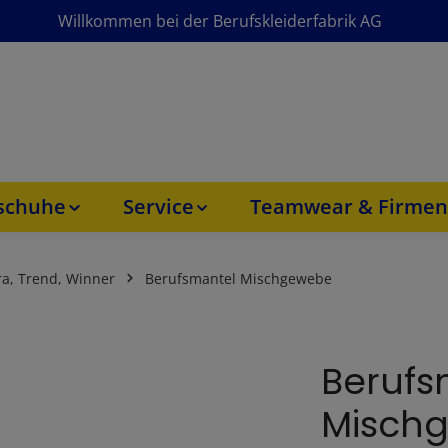
Willkommen bei der Berufskleiderfabrik AG
sschuhe
Service
Teamwear & Firmen
ra, Trend, Winner
Berufsmantel Mischgewebe
Berufs
Misch