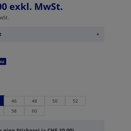
00
exkl. MwSt.
wSt.
t
+
au
en
46
48
50
52
58
60
 eine Stickerei (+ CHF 10.00)