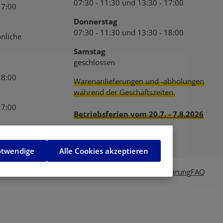
07:30 - 11:30 und 13:30 - 17:00
17:00
Donnerstag
07:30 - 11:30 und 13:30 - 18:00
nliche
Samstag
geschlossen
18:00
Warenanlieferungen und -abholungen
während der Geschäftszeiten.
17:00
Betriebsferien vom 20.7. - 7.8.2026
den.
otwendige
Alle Cookies akzeptieren
Impressum
AGB
Datenschutzerklärung
FAQ