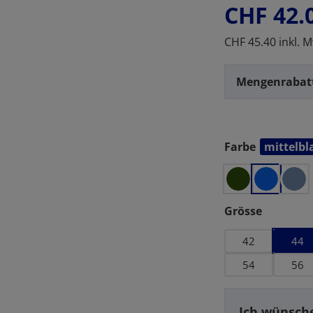
CHF 42.
CHF 45.40 inkl. M
Mengenrabat
Farbe
mittelbl
auswählen
auswähl
Grösse
42
44
54
56
Ich wünsche