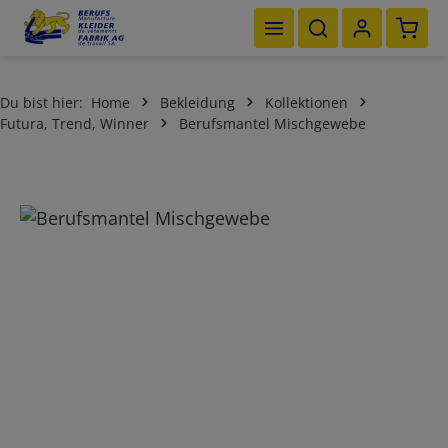
Waren
Zum Hauptinhalt springen
Du bist hier:
Home
Bekleidung
Kollektionen
Futura, Trend, Winner
Berufsmantel Mischgewebe
Bildergalerie überspringen