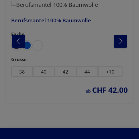
Berufsmantel 100% Baumwolle
Farbe
auswählen
lbraun
gelb
dunkelblau
dunkelgrün
schwa
auswählen
Grösse
38
40
42
44
+
10
CHF 42.00
regulärer preis:
ab