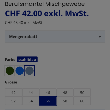
Berufsmantel Mischgewebe
CHF 42.00
exkl. MwSt.
CHF 45.40 inkl. MwSt.
Mengenrabatt
+
Farbe
stahlblau
auswählen
auswählen
Grösse
42
44
46
48
50
52
54
56
58
60