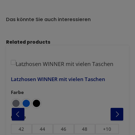
Das könnte Sie auch interessieren
Produktgalerie überspringen
Related products
Latzhosen WINNER mit vielen Taschen
Farbe
auswählen
auswählen
Grösse
42
44
46
48
+
10