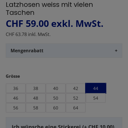
Latzhosen weiss mit vielen
Taschen
CHF 59.00
exkl. MwSt.
CHF 63.78 inkl. MwSt.
Mengenrabatt
+
auswählen
Grösse
36
38
40
42
44
46
48
50
52
54
56
58
60
64
Ich wünsche eine Stickerei (+ CHF 10.00)