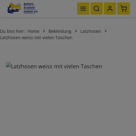
Waren
Zum Hauptinhalt springen
Du bist hier:
Home
Bekleidung
Latzhosen
Latzhosen weiss mit vielen Taschen
Bildergalerie überspringen