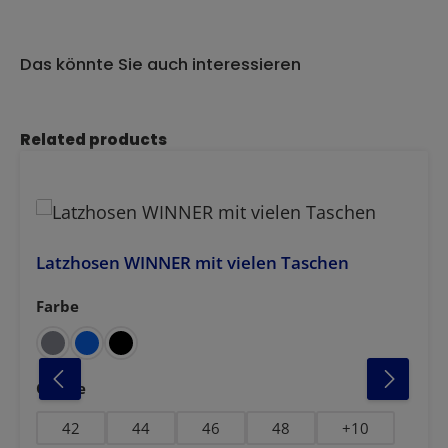
Das könnte Sie auch interessieren
Produktgalerie überspringen
Related products
Latzhosen WINNER mit vielen Taschen
Farbe
auswählen
auswählen
Grösse
42
44
46
48
+
10