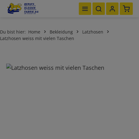
Waren
Zum Hauptinhalt springen
Du bist hier:
Home
Bekleidung
Latzhosen
Latzhosen weiss mit vielen Taschen
Bildergalerie überspringen