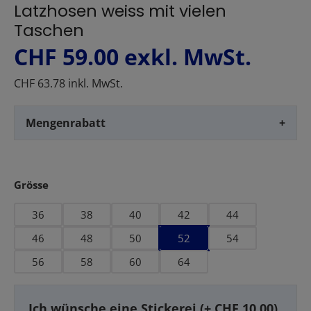
Latzhosen weiss mit vielen
Taschen
CHF 59.00
exkl. MwSt.
CHF 63.78 inkl. MwSt.
Mengenrabatt
+
auswählen
Grösse
36
38
40
42
44
46
48
50
52
54
56
58
60
64
Ich wünsche eine Stickerei (+ CHF 10.00)