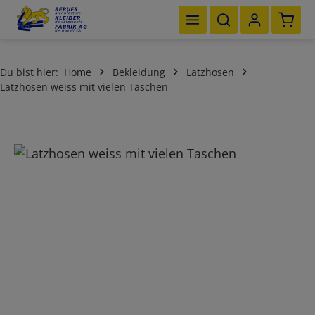
Waren
Zum Hauptinhalt springen
Du bist hier:
Home
Bekleidung
Latzhosen
Latzhosen weiss mit vielen Taschen
Bildergalerie überspringen