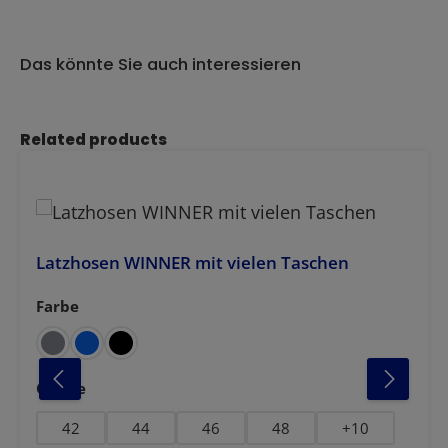
Das könnte Sie auch interessieren
Produktgalerie überspringen
Related products
Latzhosen WINNER mit vielen Taschen
Farbe
auswählen
auswählen
Grösse
42
44
46
48
+
10