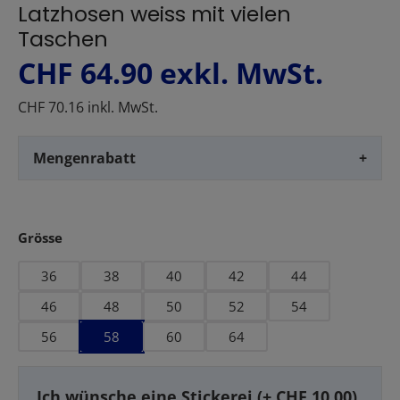
Latzhosen weiss mit vielen
Taschen
CHF 64.90
exkl. MwSt.
CHF 70.16 inkl. MwSt.
Mengenrabatt
+
auswählen
Grösse
36
38
40
42
44
46
48
50
52
54
56
58
60
64
Ich wünsche eine Stickerei (+ CHF 10.00)