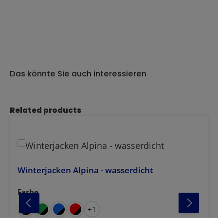
Das könnte Sie auch interessieren
Produktgalerie überspringen
Related products
Winterjacken Alpina - wasserdicht
Farbe
auswählen
b
gelb
rz-rot
anthrazit-schwa
dunkelbla
grü
anthrazit-rot
+
1