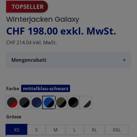
TOPSELLER
Winterjacken Galaxy
CHF 198.00
exkl. MwSt.
CHF 214.04 inkl. MwSt.
Mengenrabatt
+
Farbe
mittelblau-schwarz
auswählen
auswählen
Grösse
XS
S
M
L
XL
XXL