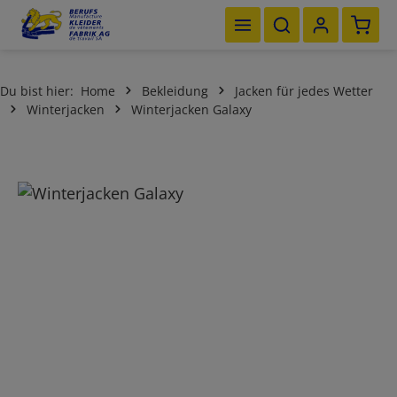
Waren
Zum Hauptinhalt springen
Du bist hier:
Home
Bekleidung
Jacken für jedes Wetter
Winterjacken
Winterjacken Galaxy
Bildergalerie überspringen