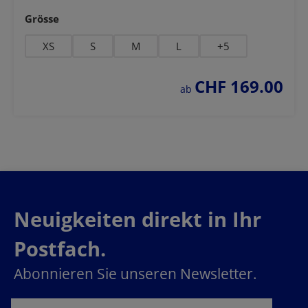
auswählen
Grösse
XS
S
M
L
+
5
CHF 169.00
regulärer preis:
ab
Neuigkeiten direkt in Ihr
Postfach.
Abonnieren Sie unseren Newsletter.
E-Mail-Adresse*