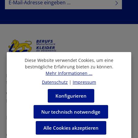
Datenschutz
Datenschutzbestimmungen
Ich habe die
zur Kenntnis
AGB
genommen und die
gelesen und bin mit ihnen
einverstanden.
Diese Website verwendet Cookies, um eine
bestmögliche Erfahrung bieten zu können.
Mehr Informationen ...
Bei uns finden Sie eine grosse Auswahl an Arbeitskleidern
für viele Berufe und Branchen.
Datenschutz
|
Impressum
Wir beraten Sie persönlich in allen Fragen rund um die
Konfigurieren
Einkleidung Ihrer Mitarbeiter.
Nur technisch notwendige
Kontakt
Alle Cookies akzeptieren
Öffnungszeiten Fabrikladen