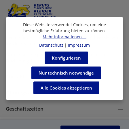
einverstanden.
Diese Website verwendet Cookies, um eine
bestmögliche Erfahrung bieten zu können.
Mehr Informationen ...
Bei uns finden Sie eine grosse Auswahl an Arbeitskleidern
für viele Berufe und Branchen.
Datenschutz
|
Impressum
Wir beraten Sie persönlich in allen Fragen rund um die
Konfigurieren
Einkleidung Ihrer Mitarbeiter.
Nur technisch notwendige
Kontakt
Alle Cookies akzeptieren
Öffnungszeiten Fabrikladen
Geschäftszeiten
Impressum
AGB
Datenschutzerklärung
FAQ