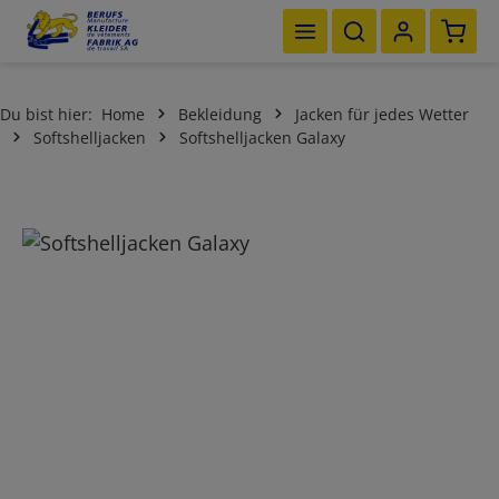
Waren
Zum Hauptinhalt springen
Du bist hier:
Home
Bekleidung
Jacken für jedes Wetter
Softshelljacken
Softshelljacken Galaxy
Bildergalerie überspringen