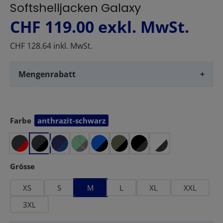
Softshelljacken Galaxy
CHF 119.00
exkl. MwSt.
CHF 128.64 inkl. MwSt.
g
Mengenrabatt
+
r
ü
n
Farbe
anthrazit-schwarz
auswählen
-
s
c
h
auswählen
Grösse
w
XS
S
M
L
XL
XXL
a
r
3XL
z