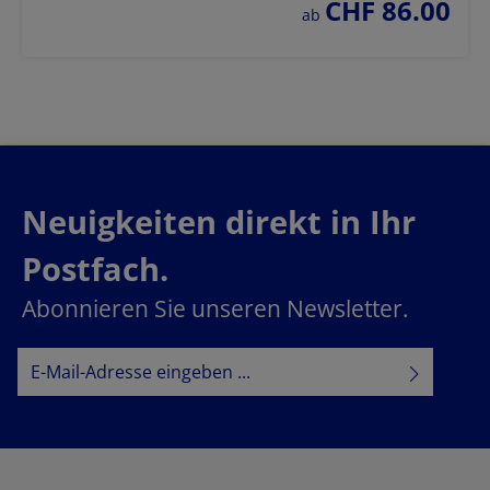
CHF 86.00
regulärer preis:
ab
Neuigkeiten direkt in Ihr
Postfach.
Abonnieren Sie unseren Newsletter.
E-Mail-Adresse*
Datenschutz
Datenschutzbestimmungen
Ich habe die
zur Kenntnis
AGB
genommen und die
gelesen und bin mit ihnen