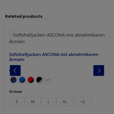
Produktgalerie überspringen
Related products
Softshelljacken ASCONA mit abnehmbaren
Ärmeln
hwarz
chwarz
telblau-navy
Farbe
auswählen
+
1
auswählen
Grösse
S
M
L
XL
+
2