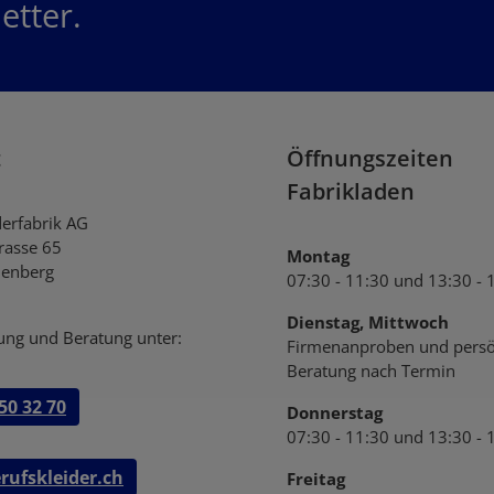
etter.
Datenschutz
Datenschu
Ich habe die
AG
genommen und die
einverstanden.
t
Öffnungszeiten
Fabrikladen
derfabrik AG
trasse 65
Montag
enberg
07:30 - 11:30 und 13:30 - 
Dienstag, Mittwoch
ung und Beratung unter:
Firmenanproben und persö
Beratung nach Termin
50 32 70
Donnerstag
07:30 - 11:30 und 13:30 - 
rufskleider.ch
Freitag