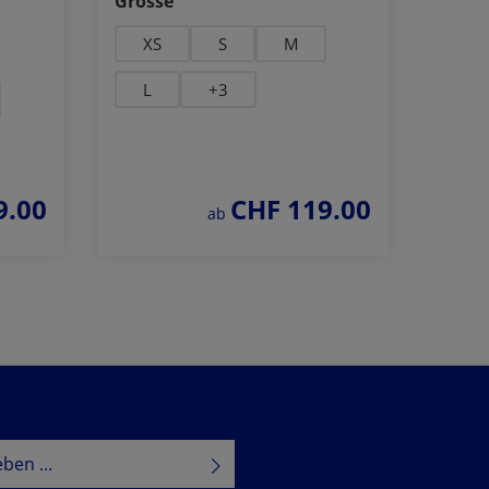
Grösse
XS
S
M
L
+
3
9.00
CHF 119.00
regulärer preis:
ab
Jetzt bestellen
kt