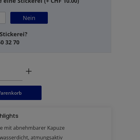
 eine Stickerei (+ CHF 10.00)
Nein
Stickerei?
50 32 70
ahl: Gib den gewünschten Wert ein oder
Warenkorb
hlights
ke mit abnehmbarer Kapuze
 wasserdicht, atmungsaktiv