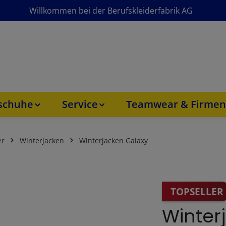
Willkommen bei der Berufskleiderfabrik AG
sschuhe
Service
Teamwear & Firmen
er
Winterjacken
Winterjacken Galaxy
TOPSELLER
Winter