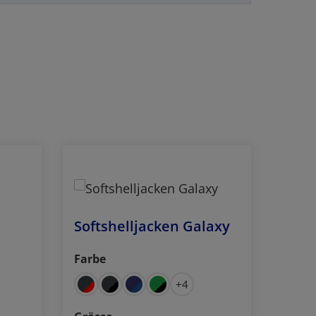
Softshelljacken Galaxy
Farbe
auswählen
+
4
auswählen