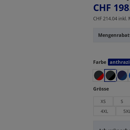
CHF 198
CHF 214.04 inkl.
Mengenrabat
Farbe
anthrazi
auswählen
auswähl
Grösse
XS
S
4XL
5X