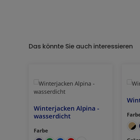
Das könnte Sie auch interessieren
Produktgalerie überspringen
Win
Winterjacken Alpina -
Farb
wasserdicht
ausw
nthrazit-schwarz
dunkelblau-blau
grün-schwarz
razit-rot
Farbe
auswählen