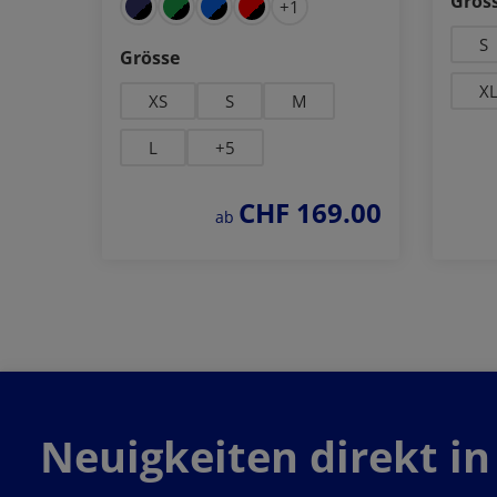
Grös
+
1
S
auswählen
Grösse
X
XS
S
M
L
+
5
CHF 169.00
regulärer preis:
ab
Details zum Produkt
Neuigkeiten direkt in