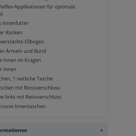
eflex-Applikationen für optimale
it
 Innenfutter
ter Rücken
erstärkte Ellbogen
an Ärmeln und Bund
e innen im Kragen
r innen
chen, 1 seitliche Tasche
schen mit Reissverschluss
e links mit Reissverschluss
grosse Innentaschen
formationen
+