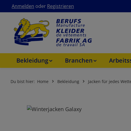
Anmelden
oder
Registrieren
um Hauptinhalt springen
Zur Hauptnavigation springen
Bekleidung
Branchen
Arbeit
Du bist hier:
Home
Bekleidung
Jacken für jedes Wett
Bildergalerie überspringen