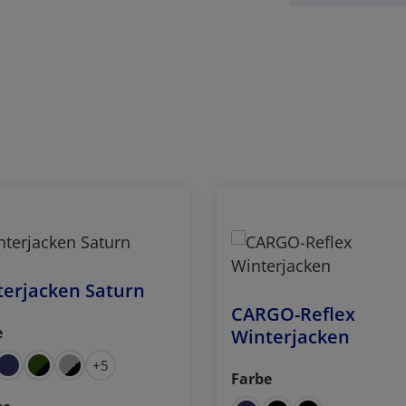
terjacken Saturn
CARGO-Reflex
e
Winterjacken
ählen
+
5
Farbe
auswählen
auswählen