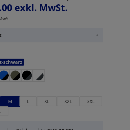
.00
exkl. MwSt.
 MwSt.
t
+
t-schwarz
en
M
L
XL
XXL
3XL
L