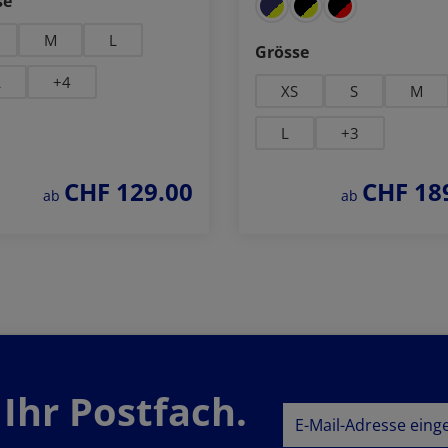
se
M
L
auswählen
Grösse
L
+
4
XS
S
M
L
+
3
CHF 129.00
CHF 18
regulärer preis:
regulärer preis:
ab
ab
Jetzt bestellen
Details zum Produ
 Ihr Postfach.
E-Mail-Adresse*