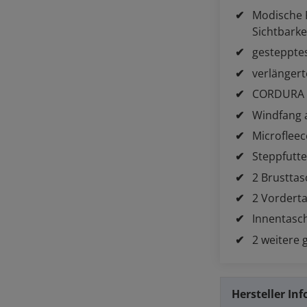
Modische R
Sichtbarke
gestepptes
verlänger
CORDURA v
Windfang 
Microfleec
Steppfutte
2 Brusttas
2 Vorderta
Innentasch
2 weitere 
Hersteller In