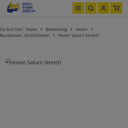
Waren
Zum Hauptinhalt springen
Du bist hier:
Home
Bekleidung
Hosen
Bundhosen, Stretchhosen
Hosen Saturn Stretch
Bildergalerie überspringen