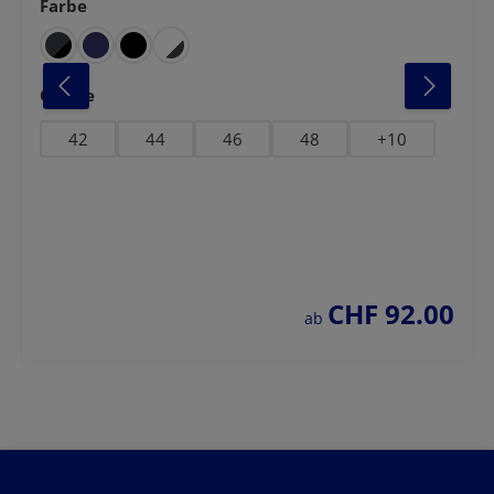
Farbe
auswählen
warz
lau-blau
vgrün-schwarz
anthrazit-schwarz
weiss-marine
auswählen
Grösse
42
44
46
48
+
10
CHF 92.00
regulärer preis:
ab