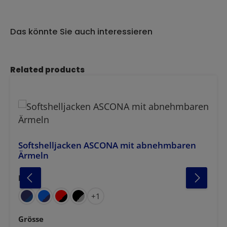
Das könnte Sie auch interessieren
Produktgalerie überspringen
Related products
Softshelljacken ASCONA mit abnehmbaren
Ärmeln
u
lgrau
unkelgrün
Farbe
auswählen
+
1
auswählen
Grösse