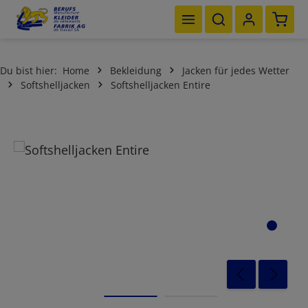
Waren
Zum Hauptinhalt springen
Du bist hier:
Home
Bekleidung
Jacken für jedes Wetter
Softshelljacken
Softshelljacken Entire
Bildergalerie überspringen