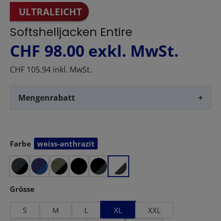
ULTRALEICHT
Softshelljacken Entire
CHF 98.00
exkl. MwSt.
CHF 105.94 inkl. MwSt.
Mengenrabatt
+
Farbe
weiss-anthrazit
auswählen
auswählen
Grösse
S
M
L
XL
XXL