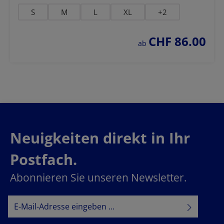
S
M
L
XL
+
2
CHF 86.00
regulärer preis:
ab
Neuigkeiten direkt in Ihr
Postfach.
Abonnieren Sie unseren Newsletter.
E-Mail-Adresse*