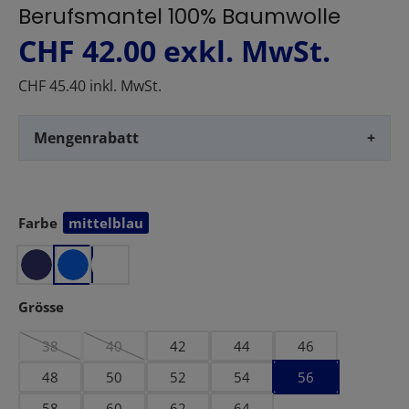
Berufsmantel 100% Baumwolle
CHF 42.00
exkl. MwSt.
CHF 45.40 inkl. MwSt.
Mengenrabatt
+
Farbe
mittelblau
auswählen
auswählen
Grösse
38
40
42
44
46
(Diese Option ist zurzeit nicht verfügbar.)
(Diese Option ist zurzeit nicht verfügbar.)
48
50
52
54
56
58
60
62
64