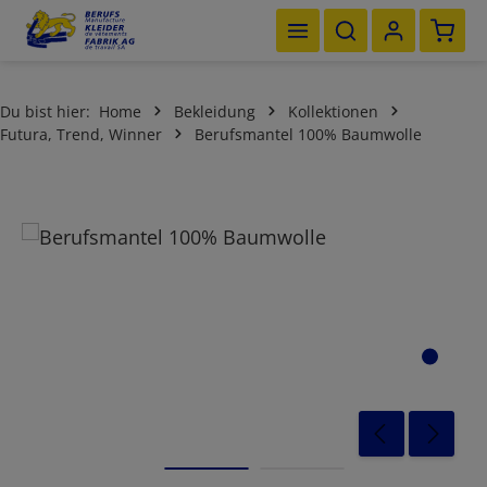
Waren
Zum Hauptinhalt springen
Du bist hier:
Home
Bekleidung
Kollektionen
Futura, Trend, Winner
Berufsmantel 100% Baumwolle
Bildergalerie überspringen