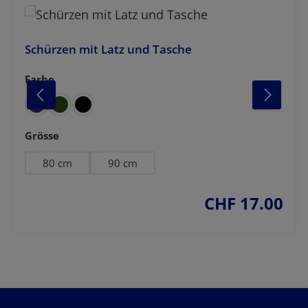
Schürzen mit Latz und Tasche
Farbe
auswählen
auswählen
Grösse
80 cm
90 cm
CHF 17.00
regulärer preis: