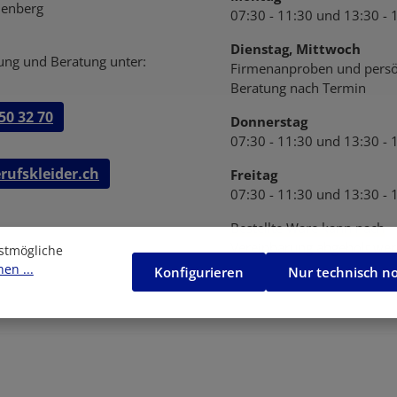
enberg
07:30 - 11:30 und 13:30 - 
Dienstag, Mittwoch
ung und Beratung unter:
Firmenanproben und persö
Beratung nach Termin
50 32 70
Donnerstag
07:30 - 11:30 und 13:30 - 
rufskleider.ch
Freitag
07:30 - 11:30 und 13:30 - 
Bestellte Ware kann nach
Vereinbarung abgeholt wer
stmögliche
en ...
Konfigurieren
Nur technisch n