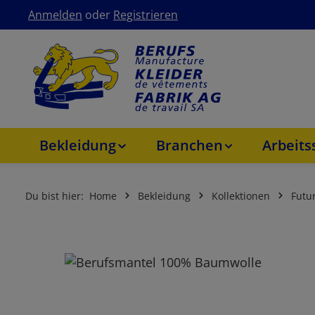
Anmelden
oder
Registrieren
um Hauptinhalt springen
Zur Hauptnavigation springen
Bekleidung
Branchen
Arbeit
Du bist hier:
Home
Bekleidung
Kollektionen
Futu
Bildergalerie überspringen