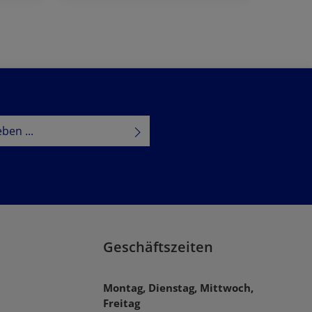
Jetzt bestellen
tzbestimmungen
zur Kenntnis
B
gelesen und bin mit ihnen
Geschäftszeiten
Montag, Dienstag, Mittwoch,
Freitag