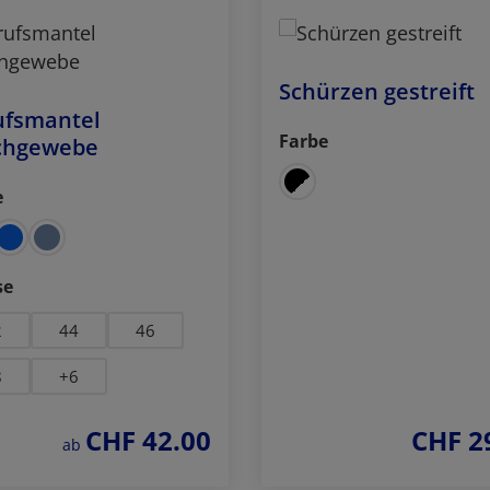
Schürzen gestreift
ufsmantel
Farbe
chgewebe
auswählen
e
ählen
auswählen
se
2
44
46
8
+
6
CHF 42.00
CHF 2
regulärer preis:
regulärer p
ab