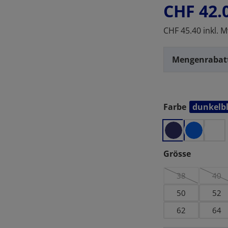
CHF 42.
CHF 45.40 inkl. M
Mengenrabat
Farbe
dunkelb
auswählen
auswähl
Grösse
38
40
(Diese Option is
(Die
50
52
62
64