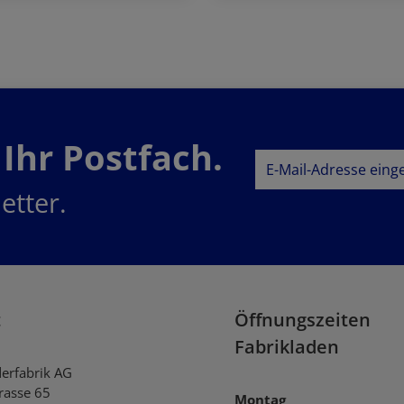
Jetzt bestellen
Jetzt bestellen
 Ihr Postfach.
E-Mail-Adresse*
etter.
Datenschutz
Datenschu
Ich habe die
AG
genommen und die
einverstanden.
t
Öffnungszeiten
Fabrikladen
derfabrik AG
trasse 65
Montag