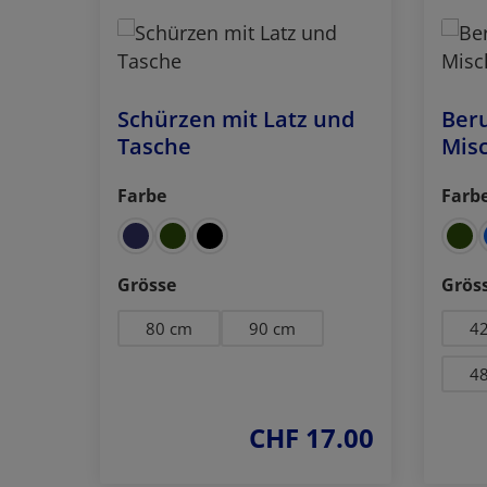
Schürzen mit Latz und
Ber
Tasche
Mis
Farbe
Farb
auswählen
ausw
auswählen
Grösse
Grös
80 cm
90 cm
4
4
CHF 17.00
regulärer preis: