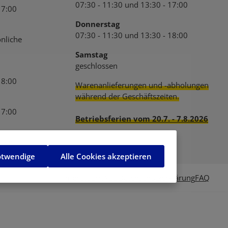
07:30 - 11:30 und 13:30 - 17:00
17:00
Donnerstag
07:30 - 11:30 und 13:30 - 18:00
nliche
Samstag
geschlossen
18:00
Warenanlieferungen und -abholungen
während der Geschäftszeiten.
17:00
Betriebsferien vom 20.7. - 7.8.2026
den.
otwendige
Alle Cookies akzeptieren
Impressum
AGB
Datenschutzerklärung
FAQ