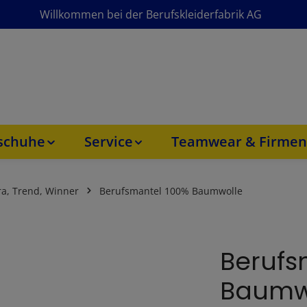
Willkommen bei der Berufskleiderfabrik AG
sschuhe
Service
Teamwear & Firmen
ra, Trend, Winner
Berufsmantel 100% Baumwolle
Berufs
Baumw