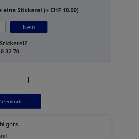
 eine Stickerei (+ CHF 10.00)
Nein
Stickerei?
50 32 70
ahl: Gib den gewünschten Wert ein oder
Warenkorb
hlights
tel