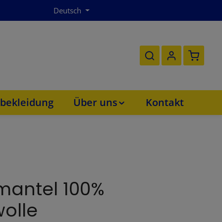
Deutsch
Warenko
bekleidung
Über uns
Kontakt
mantel 100%
olle