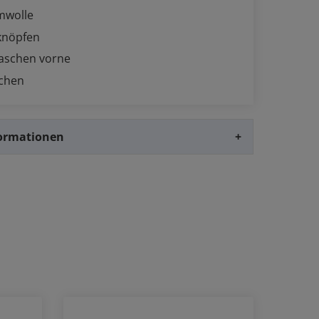
mwolle
knöpfen
Taschen vorne
schen
formationen
+