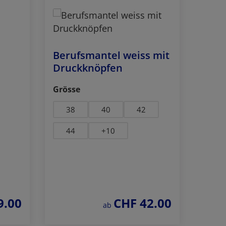
Berufsmantel weiss mit
Druckknöpfen
auswählen
Grösse
38
40
42
44
+
10
9.00
CHF 42.00
reis:
regulärer preis:
ab