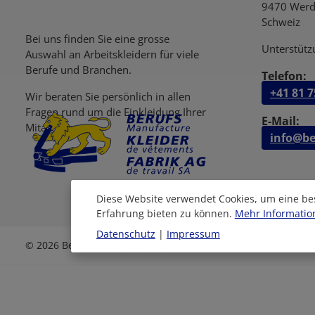
9470 Werd
Schweiz
Bei uns finden Sie eine grosse
Unterstütz
Auswahl an Arbeitskleidern für viele
Berufe und Branchen.
Telefon:
+41 81 7
Wir beraten Sie persönlich in allen
Fragen rund um die Einkleidung Ihrer
E-Mail:
Mitarbeiter.
info@be
Diese Website verwendet Cookies, um eine be
Erfahrung bieten zu können.
Mehr Information
Datenschutz
|
Impressum
© 2026 Berufskleiderfabrik AG