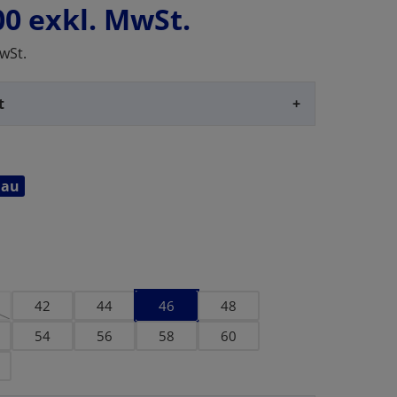
00
exkl. MwSt.
wSt.
t
+
lau
en
42
44
46
48
t zurzeit nicht verfügbar.)
se Option ist zurzeit nicht verfügbar.)
54
56
58
60