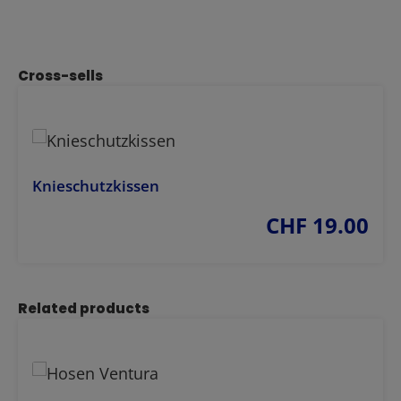
Produktgalerie überspringen
Cross-sells
Knieschutzkissen
CHF 19.00
regulärer preis:
Produktgalerie überspringen
Related products