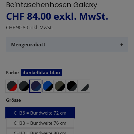
Beintaschenhosen Galaxy
CHF 84.00
exkl. MwSt.
CHF 90.80 inkl. MwSt.
Mengenrabatt
+
Farbe
dunkelblau-blau
auswählen
auswählen
Grösse
CH36 = Bundweite 72 cm
CH38 = Bundweite 76 cm
CH40 = Bundweite 80 cm