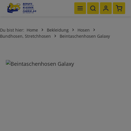
Waren
Zum Hauptinhalt springen
Du bist hier:
Home
Bekleidung
Hosen
Bundhosen, Stretchhosen
Beintaschenhosen Galaxy
Bildergalerie überspringen