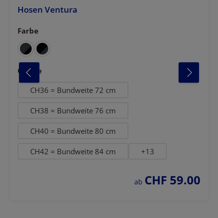
Hosen Ventura
Farbe
auswählen
anthrazit-schwa
dunkelbla
olivg
anthrazit-rot
auswählen
Grösse
CH36 = Bundweite 72 cm
CH38 = Bundweite 76 cm
CH40 = Bundweite 80 cm
CH42 = Bundweite 84 cm
+
13
CHF 59.00
regulärer preis:
ab