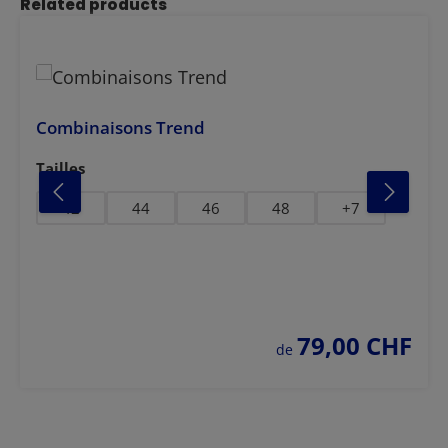
Ignorer la galerie de produits
Related products
Combinaisons Trend
Sélectionnez
Tailles
42
44
46
48
+
7
79,00 CHF
prix régulier :
de