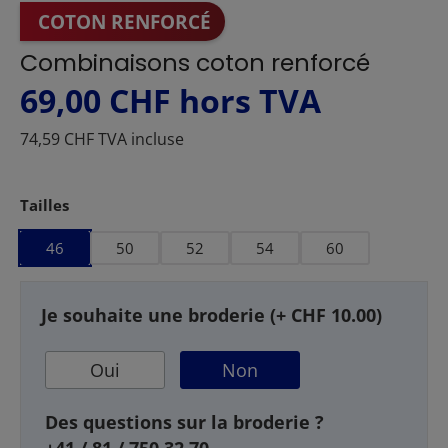
COTON RENFORCÉ
Combinaisons coton renforcé
69,00 CHF
hors TVA
74,59 CHF TVA incluse
Sélectionnez
Tailles
46
50
52
54
60
Je souhaite une broderie (+ CHF 10.00)
Oui
Non
Des questions sur la broderie ?