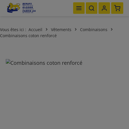
Le pan
Passer au contenu principal
Vous êtes ici :
Accueil
Vêtements
Combinaisons
Combinaisons coton renforcé
Ignorer la galerie d'images