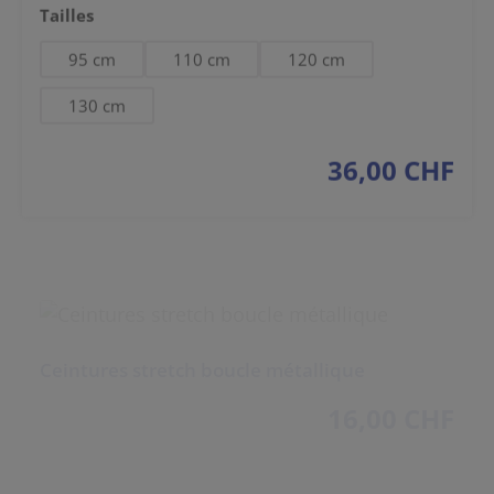
Sélectionnez
Tailles
95 cm
110 cm
120 cm
130 cm
36,00 CHF
prix régulier :
Ceintures stretch boucle métallique
16,00 CHF
prix régulier :