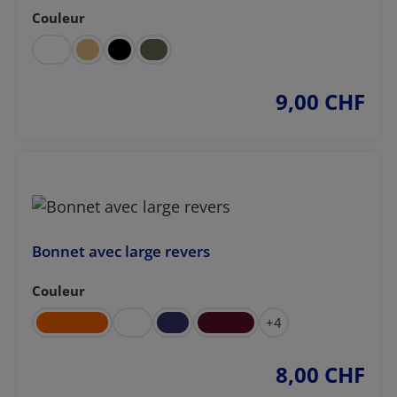
Couleur
Sélectionnez
9,00 CHF
prix régulier :
Bonnet avec large revers
Couleur
Sélectionnez
+
4
8,00 CHF
prix régulier :