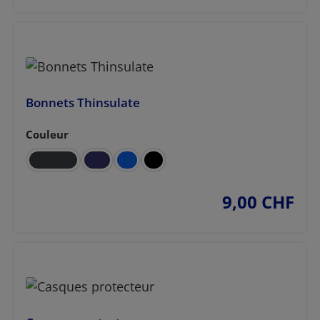
Bonnets Thinsulate
Couleur
Sélectionnez
9,00 CHF
prix régulier :