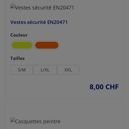
Vestes sécurité EN20471
Couleur
Sélectionnez
Sélectionnez
Tailles
S/M
L/XL
XXL
8,00 CHF
prix régulier :