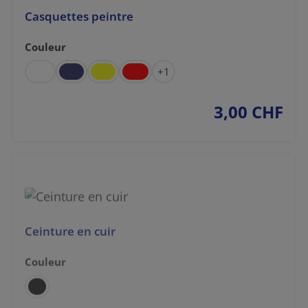
Casquettes peintre
Couleur
Sélectionnez
+
1
3,00 CHF
prix régulier :
Ceinture en cuir
Couleur
Sélectionnez