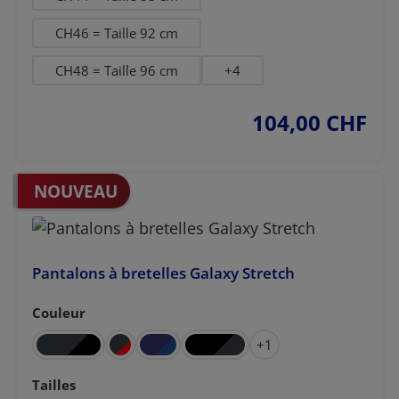
CH46 = Taille 92 cm
CH48 = Taille 96 cm
+
4
104,00 CHF
prix régulier :
NOUVEAU
Pantalons à bretelles Galaxy Stretch
Couleur
Sélectionnez
+
1
Sélectionnez
Tailles