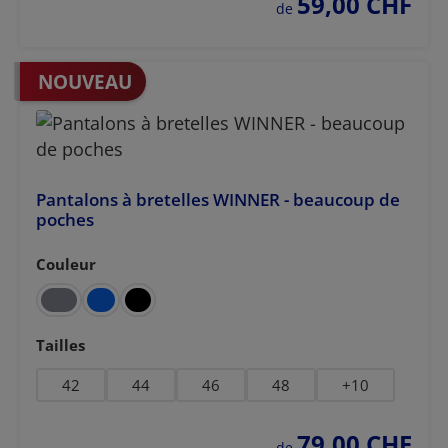
59,00 CHF
prix régulier :
de
NOUVEAU
Pantalons à bretelles WINNER - beaucoup de
poches
Couleur
Sélectionnez
Sélectionnez
Tailles
42
44
46
48
+
10
79,00 CHF
prix régulier :
de