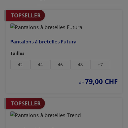
TOPSELLER
Pantalons à bretelles Futura
Sélectionnez
Tailles
42
44
46
48
+
7
79,00 CHF
prix régulier :
de
TOPSELLER