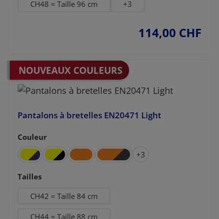
CH48 = Taille 96 cm
+
3
114,00 CHF
prix régulier :
NOUVEAUX COULEURS
Pantalons à bretelles EN20471 Light
Couleur
Sélectionnez
+
3
Sélectionnez
Tailles
CH42 = Taille 84 cm
CH44 = Taille 88 cm