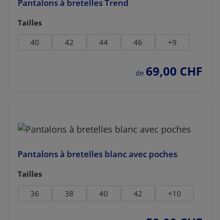
Pantalons à bretelles Trend
Sélectionnez
Tailles
40
42
44
46
+
9
69,00 CHF
prix régulier :
de
Pantalons à bretelles blanc avec poches
Sélectionnez
Tailles
36
38
40
42
+
10