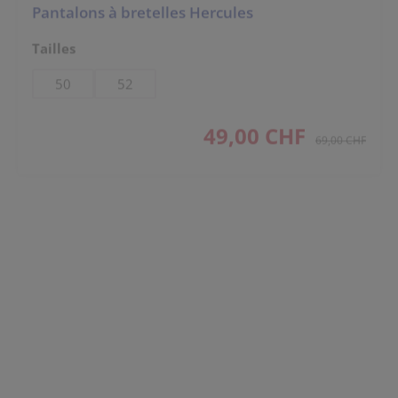
Pantalons à bretelles Hercules
Sélectionnez
Tailles
50
52
49,00 CHF
prix de vente :
PRIX RÉGULIER :
69,00 CHF
SALE
Pantalons à bretelles 100% Coton
Couleur
Sélectionnez
Sélectionnez
Tailles